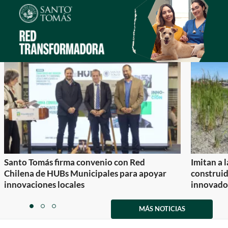
Santo Tomás firma convenio con Red
Imitan a 
Chilena de HUBs Municipales para apoyar
construi
innovaciones locales
innovador
Item
1
MÁS NOTICIAS
item
item
item
of
0
1
2