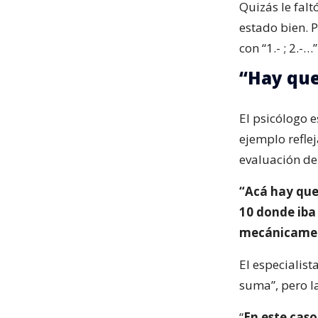
Quizás le falt
estado bien. 
con “1.- ; 2.-
“Hay que
El psicólogo 
ejemplo reflej
evaluación de 
“Acá hay que 
10 donde iba
mecánicame
El especialist
suma”, pero la
“
En este caso