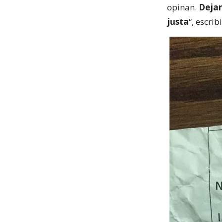
opinan.
Dejan
justa
“, escrib