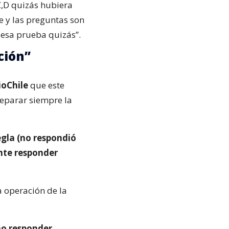
,C,D quizás hubiera
e y las preguntas son
n esa prueba quizás”.
ción”
ioChile
que este
 separar siempre la
egla (no respondió
nte responder
a operación de la
mo responder