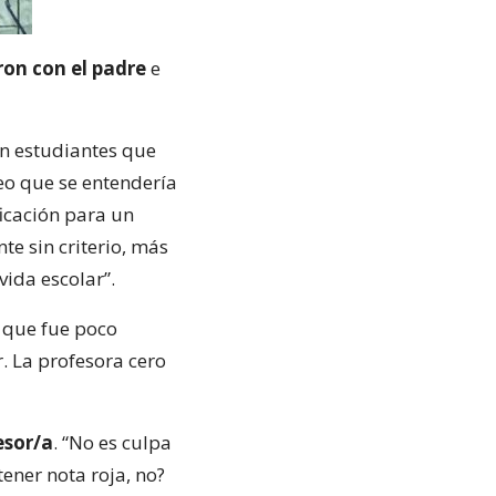
on con el padre
e
en estudiantes que
reo que se entendería
icación para un
te sin criterio, más
ida escolar”.
e que fue poco
. La profesora cero
esor/a
. “No es culpa
tener nota roja, no?