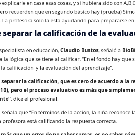
ó explicarle en casa esas cosas, y si hubiera sido con A,B
Pero recuerden que en segundo básico hay (prueba) Simc
…”. La profesora sólo la está ayudando para prepararse e
 separar la calificación de la evalua
especialista en educación,
Claudio Bustos
, señaló a
BioB
a la lógica que se tiene al calificar. “En el fondo hay que
la calificación, y la evaluación del aprendizaje”.
separar la calificación, que es cero de acuerdo a la r
 10), pero el proceso evaluativo es más que simpleme
nte”
, dice el profesional.
a señala que “En términos de la acción, la niña reconoce l
 profesora está calificando la respuesta correcta.
 más que un error de no saber sumar, es no saber có