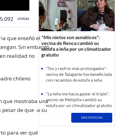
5.092
visitas
"Mis nietos son asmáticos":
ria que enseñó el
vecina de Renca cambió su
 tengan. Sin embargo,
estufa a leña por un climatizador
gratuito
en realidad no
"Tos y resfrío más prolongados":
vecina de Talagante fue beneficiada
padre chileno
con recambio de estufa a leña
"La leña me hacía gastar el triple":
vecino de Melipilla cambió su
en que mostraba una
estufa por un climatizador gratuito
 a pesar de que -a su
MÁS NOTICIAS
rto para ver qué