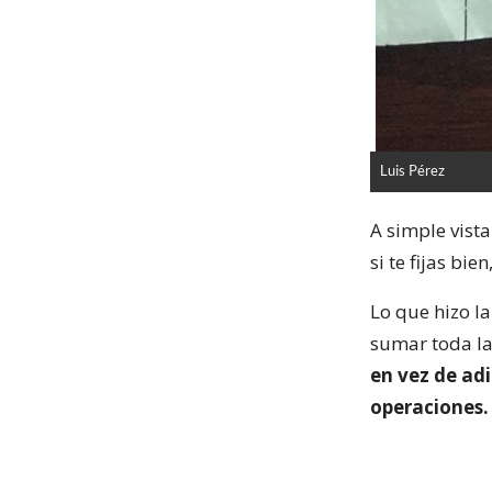
Luis Pérez
A simple vista
si te fijas bi
Lo que hizo l
sumar toda la
en vez de adi
operaciones.