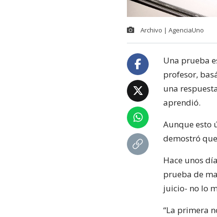
Archivo | AgenciaUno
Una prueba es
profesor, bas
una respuesta
aprendió.
Aunque esto ú
demostró que 
Hace unos dí
prueba de ma
juicio- no lo 
“La primera n