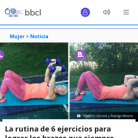
Mujer >
Noticia
Vladimir Urrutia y Rodrigo Moreno
La rutina de 6 ejercicios para
lograr los brazos que siempre