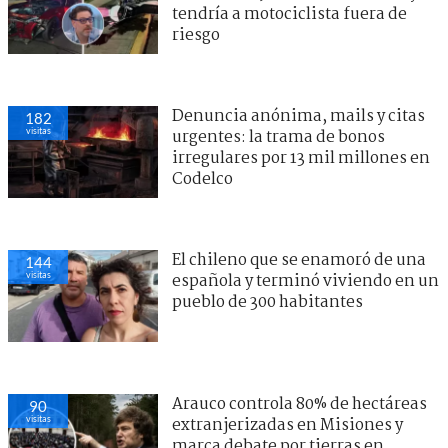
tendría a motociclista fuera de
riesgo
Denuncia anónima, mails y citas
182
visitas
urgentes: la trama de bonos
irregulares por 13 mil millones en
Codelco
El chileno que se enamoró de una
143
visitas
española y terminó viviendo en un
pueblo de 300 habitantes
Arauco controla 80% de hectáreas
90
visitas
extranjerizadas en Misiones y
marca debate por tierras en