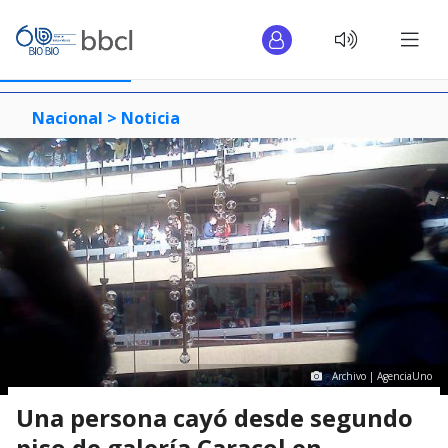
Nacional >
Noticia
Archivo | AgenciaUno
Una persona cayó desde segundo
piso de galería Caracol en