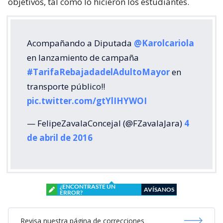
objetivos, tal como lo hicieron los estudiantes.
Acompañando a Diputada
@Karolcariola
en lanzamiento de campaña
#TarifaRebajadadelAdultoMayor
en
transporte público!!
pic.twitter.com/gtYlIHYWOI
— FelipeZavalaConcejal (@FZavalaJara)
4
de abril de 2016
¿ENCONTRASTE UN
AVÍSANOS
ERROR?
Revisa nuestra página de correcciones