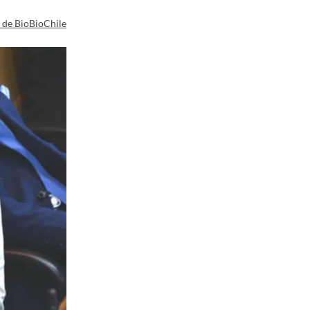
a de BioBioChile