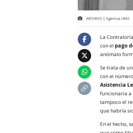
ARCHIVO | Agencia UNO
La Contralorí
con el
pago d
anómalo forma
Se trata de u
con el número
Asistencia L
funcionaria a 
tampoco el res
que habría si
En el hecho, 
que como titul