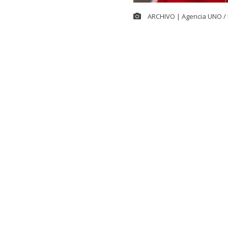
ARCHIVO | Agencia UNO / 
La diputada d
para declarar
extender las c
Este año, el 
que para gran 
adicional de 
La propu