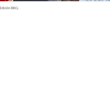
Edición BBCL
VER RESUMEN
el Partido de la Gente (PDG),
Zandra Parisi
, presentó un
 feriado por única vez el jueves 17 de septiembre
, con e
elebraciones de Fiestas Patrias.
18 y 19 de septiembre caen viernes y sábado respectivamen
parte de los trabajadores solo el día viernes significará
descanso.
esta establece que el
17 de septiembre no tendrá cará