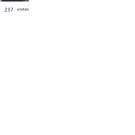
237
visitas
 proyecto
l objetivo de
te, por lo
 un día
cter de