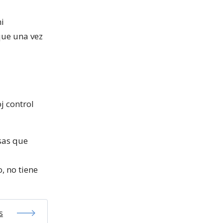
i
que una vez
j control
sas que
, no tiene
s