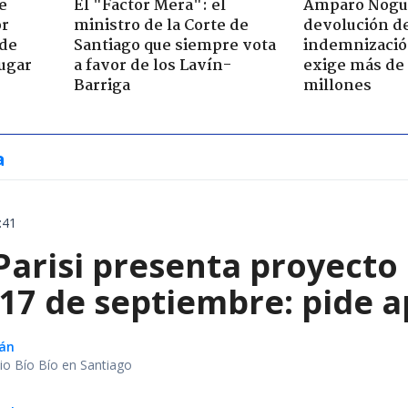
e
El "Factor Mera": el
Amparo Nogu
or
ministro de la Corte de
devolución d
 de
Santiago que siempre vota
indemnización
jugar
a favor de los Lavín-
exige más de
Barriga
millones
a
:41
Parisi presenta proyecto
 17 de septiembre: pide a
lán
io Bío Bío en Santiago