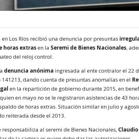
a en Los Ríos recibió una denuncia por presuntas
irregul
e horas extras
en la
Seremi de Bienes Nacionales
, ad
teo del reloj control.
na
denuncia anónima
ingresada al ente contralor el 22 
 141213, dando cuenta de presuntas anomalías en el
Re
egal
en la repartición de gobierno durante 2015, en benef
quien en mayo no se le registraron asistencias de 43 hora
paldo de horas extras. Situación similar en julio y agost
do reiterada desde el 2013.
se responsabiliza al seremi de Bienes Nacionales,
Claudio
ar de la cartera es quien debe dar las autorizaciones.