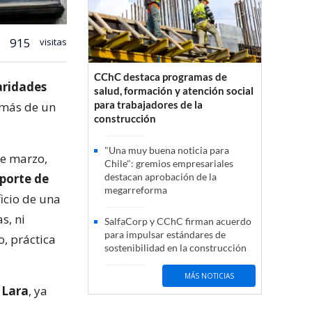
915
visitas
CChC destaca programas de
aridades
salud, formación y atención social
para trabajadores de la
emás de un
construcción
"Una muy buena noticia para
de marzo,
Chile": gremios empresariales
porte de
destacan aprobación de la
megarreforma
icio de una
s, ni
SalfaCorp y CChC firman acuerdo
para impulsar estándares de
o, práctica
sostenibilidad en la construcción
MÁS NOTICIAS
 Lara
, ya