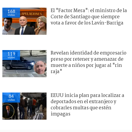
El "Factor Mera": el ministro de la
168
visitas
Corte de Santiago que siempre
vota a favor de los Lavín-Barriga
Revelan identidad de empresario
119
visitas
preso por retener y amenazar de
muerte a niños por jugar al "rin
raja"
EEUU inicia plan para localizar a
84
visitas
deportados en el extranjero y
cobrarles multas que estén
impagas