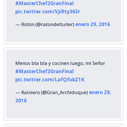
#MasterChef2GranFinal
pic.twitter.com/VjiRty363r
— Rotón (@ratondeltuiter)
enero 29, 2016
Menos bla bla y cocinen luego, mi Señor
#MasterChef2GranFinal
pic.twitter.com/LafQfubZ1K
— Rainiero (@Gran_Archiduque)
enero 29,
2016