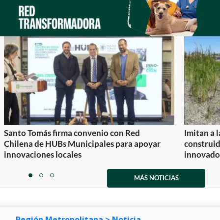
Santo Tomás firma convenio con Red
Imitan a 
Chilena de HUBs Municipales para apoyar
construi
innovaciones locales
innovador
Item
1
MÁS NOTICIAS
item
item
item
of
0
1
2
3
Región Metropolitana
> Noticia