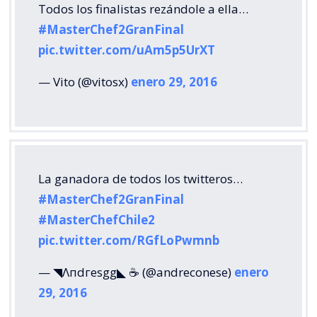
Todos los finalistas rezándole a ella…
#MasterChef2GranFinal
pic.twitter.com/uAm5p5UrXT
— Vito (@vitosx)
enero 29, 2016
La ganadora de todos los twitteros…
#MasterChef2GranFinal
#MasterChefChile2
pic.twitter.com/RGfLoPwmnb
— ◥Λпdгesgg◣ ☕️ (@andreconese)
enero
29, 2016