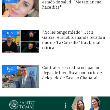
visitas
estado de salud: "Me tenían mal
hace días"
"No les tengo miedo": Fran
106
visitas
García-Huidobro manda recado a
dúo de ’La Cofradía’ tras brutal
crítica
Contraloría acredita ocupación
102
visitas
ilegal de bien fiscal por parte de
delegado de Kast en Chañaral