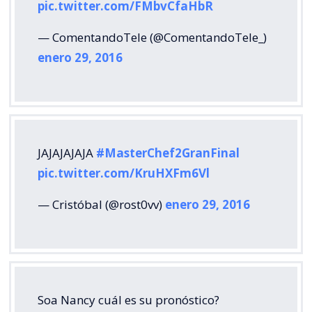
pic.twitter.com/FMbvCfaHbR
— ComentandoTele (@ComentandoTele_)
enero 29, 2016
JAJAJAJAJA
#MasterChef2GranFinal
pic.twitter.com/KruHXFm6Vl
— Cristóbal (@rost0vv)
enero 29, 2016
Soa Nancy cuál es su pronóstico?