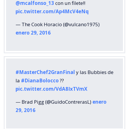
@mcalfonso_13
con un filete!!
pic.twitter.com/Ap4McV4eNq
— The Cook Horacio (@vulcano1975)
enero 29, 2016
#MasterChef2GranFinal
y las Bubbies de
la
#DianaBolocco
??
pic.twitter.com/VdA8IxTVmX
— Brad Pigg (@GuidoContrerasL)
enero
29, 2016