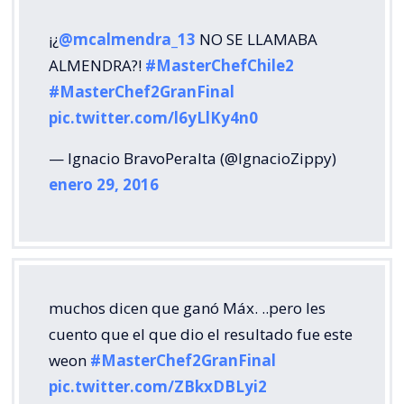
¡¿
@mcalmendra_13
NO SE LLAMABA
ALMENDRA?!
#MasterChefChile2
#MasterChef2GranFinal
pic.twitter.com/l6yLlKy4n0
— Ignacio BravoPeralta (@IgnacioZippy)
enero 29, 2016
muchos dicen que ganó Máx. ..pero les
cuento que el que dio el resultado fue este
weon
#MasterChef2GranFinal
pic.twitter.com/ZBkxDBLyi2