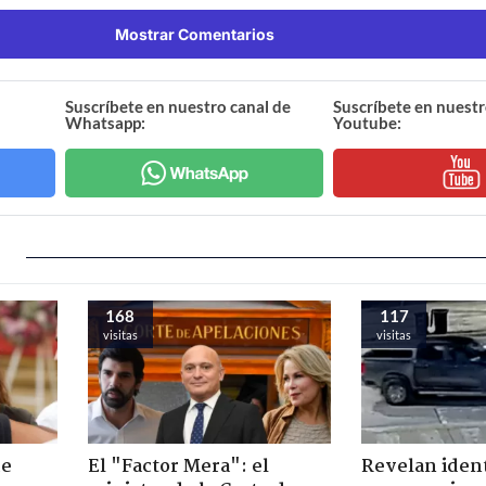
Mostrar Comentarios
Suscríbete en nuestro canal de
Suscríbete en nuestr
Whatsapp:
Youtube:
168
117
visitas
visitas
de
El "Factor Mera": el
Revelan iden