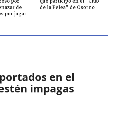
reso por
que participó en el "Club
enazar de
de la Pelea" de Osorno
s por jugar
eportados en el
 estén impagas