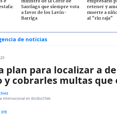
s e
ministro de la Corte de
empresario p
estafa:
Santiago que siempre vota
retener y am
a favor de los Lavín-
muerte a niño
Barriga
al "rin raja"
gencia de noticias
:21
a plan para localizar a d
o y cobrarles multas que
tínez
ea Internacional en BioBioChile
 EFE