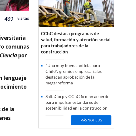
489
visitas
CChC destaca programas de
versitaria
salud, formación y atención social
para trabajadores de la
tro comunas
construcción
 Ciencia
por
"Una muy buena noticia para
Chile": gremios empresariales
un lenguaje
destacan aprobación de la
megarreforma
onocimiento
SalfaCorp y CChC firman acuerdo
para impulsar estándares de
sostenibilidad en la construcción
s de la
ienes
MÁS NOTICIAS