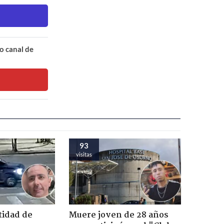
o canal de
93
visitas
tidad de
Muere joven de 28 años