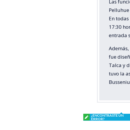
Las funci
Pelluhue 
En todas 
17:30 hor
entrada s
Además, l
fue diseñ
Talca y d
tuvo la a
Busseniu
¿ENCONTRASTE UN
ERROR?