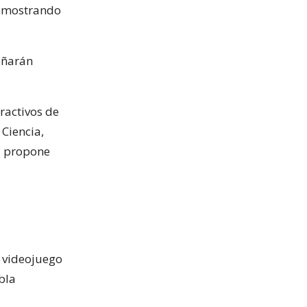
 demostrando
eñarán
ractivos de
 Ciencia,
ra propone
videojuego
bla