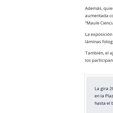
Además, quien
aumentada co
“Maule Cienci
La exposició
láminas fotogr
También, el a
los participan
La gira 2
en la Pla
hasta el 