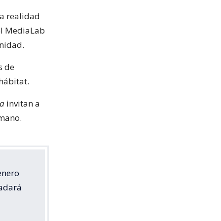
a realidad
el MediaLab
unidad.
s de
hábitat.
ia
invitan a
 mano.
enero
ladará