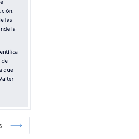
de
ución.
de las
onde la
entífica
d de
ra que
Walter
s