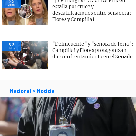
"¡Me indigna!": Mónica Rincón
96
visitas
estalla por cruce y
descalificaciones entre senadoras
Flores y Campillai
"Delincuente" y "señora de feria":
92
visitas
Campillai y Flores protagonizan
duro enfrentamiento en el Senado
Nacional
> Noticia