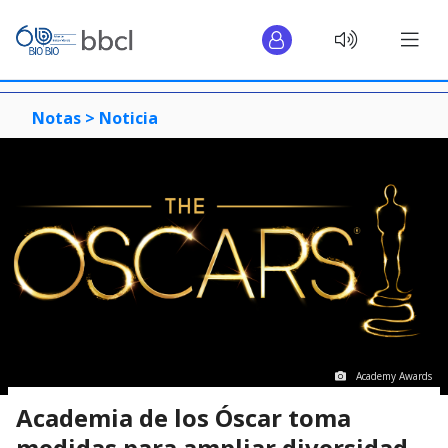
Notas >
Noticia
Academy Awards
Academia de los Óscar toma
medidas para ampliar diversidad