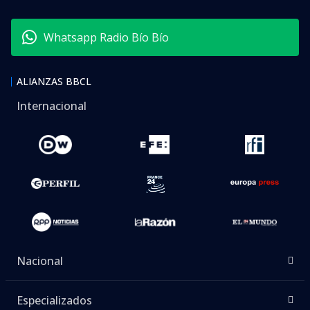
Cadem publicó un estudio donde mide el nivel de
conocimiento entre el público de los principales
rostros de televisión,
además de quienes serían
los mejores evaluados.
El estudio sorprendió con la irrupción del periodista
Fernando Solabarrieta,
quien en las últimas
semanas fue confirmado como animador del
programa de streaming ‘Sin Filtros’, quién en la
medición de abril -la última que hizo Cadem- no fue
incluido.
Solabarrieta irrumpió con un 85% de conocimiento,
quedando en quinto lugar, quedando por detrás de
José Antonio Neme (93%), Julio César Rodríguez,