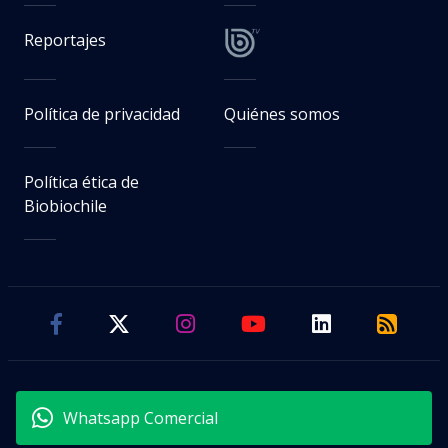
Solabarrieta: Cadem midió rostros
de TV más conocidos y mejor
evaluados
Diego Vera
Periodista de Magazine
Jueves 06 Agosto, 2026 | 07:13
Seguimos criterios de
Ética y transparencia de BBCL
visitas
VER RESUMEN