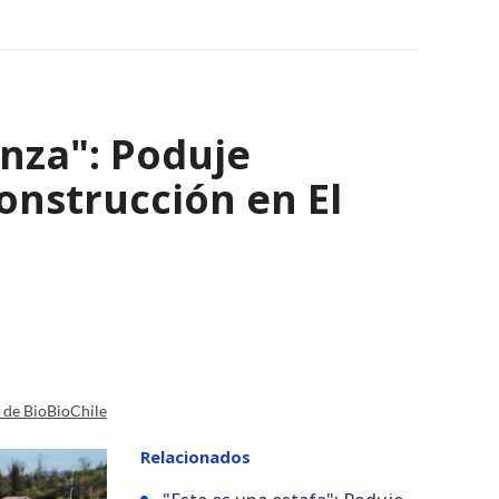
nza": Poduje
nstrucción en El
a de BioBioChile
Relacionados