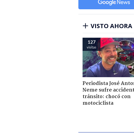
VISTO AHORA
127
visitas
Periodista José Anto
Neme sufre acciden
tránsito: chocó con
motociclista