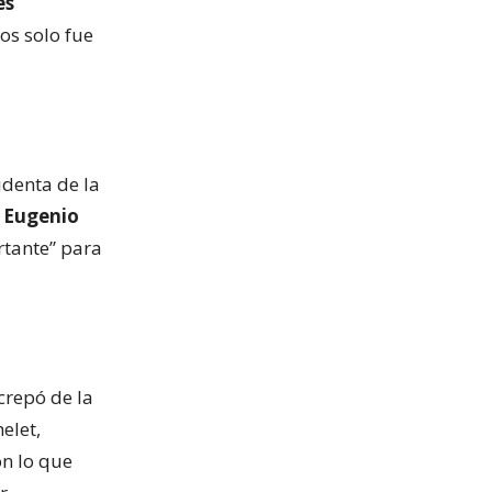
es
os solo fue
identa de la
,
Eugenio
rtante” para
screpó de la
elet,
on lo que