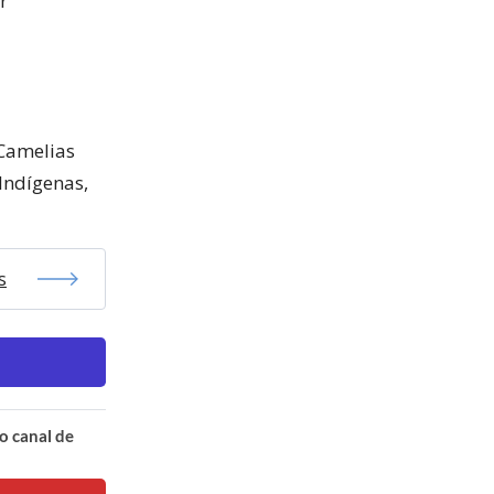
r
 Camelias
 Indígenas,
s
o canal de