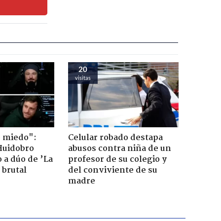
20
visitas
o miedo":
Celular robado destapa
Huidobro
abusos contra niña de un
 a dúo de ’La
profesor de su colegio y
 brutal
del conviviente de su
madre