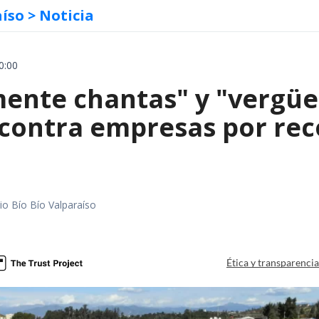
aíso
> Noticia
0:00
mente chantas" y "vergüe
contra empresas por reco
io Bío Bío Valparaíso
a
Ética y transparenci