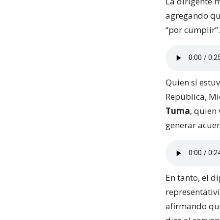
La dirigente 
agregando que 
“por cumplir”.
Quien sí estuv
República, Mi
Tuma
, quien
generar acuer
En tanto, el 
representativ
afirmando que