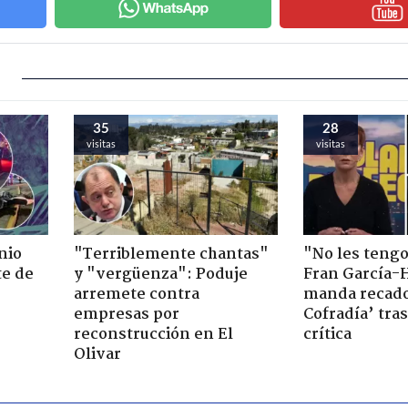
35
28
visitas
visitas
nio
"Terriblemente chantas"
"No les teng
te de
y "vergüenza": Poduje
Fran García-
arremete contra
manda recado
empresas por
Cofradía’ tras
reconstrucción en El
crítica
Olivar