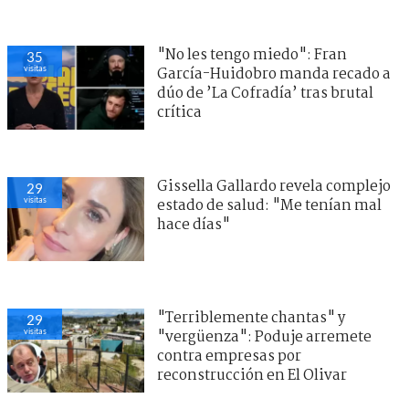
"No les tengo miedo": Fran
35
visitas
García-Huidobro manda recado a
dúo de ’La Cofradía’ tras brutal
crítica
Gissella Gallardo revela complejo
29
visitas
estado de salud: "Me tenían mal
hace días"
"Terriblemente chantas" y
29
visitas
"vergüenza": Poduje arremete
contra empresas por
reconstrucción en El Olivar