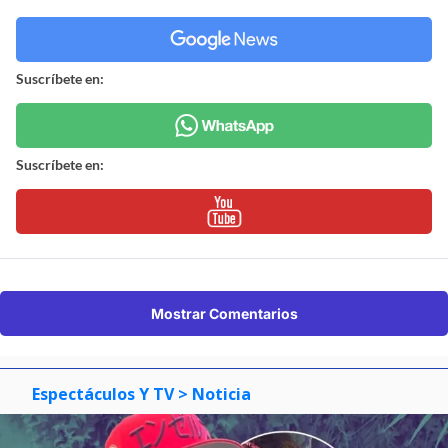
Suscríbete en:
Suscríbete en:
Mostrar Comentarios
Espectáculos Y TV
> Noticia