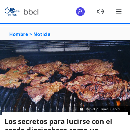
Hombre >
Noticia
Daniel R. Blume | Flickr (CC)
Los secretos para lucirse con el
asado dieciochero como un