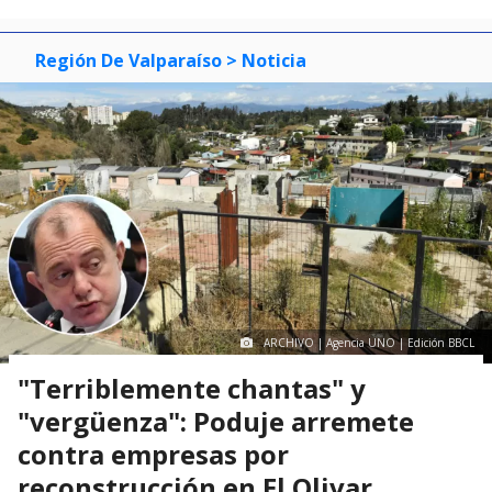
Región De Valparaíso
> Noticia
ARCHIVO | Agencia UNO | Edición BBCL
"Terriblemente chantas" y
"vergüenza": Poduje arremete
contra empresas por
reconstrucción en El Olivar