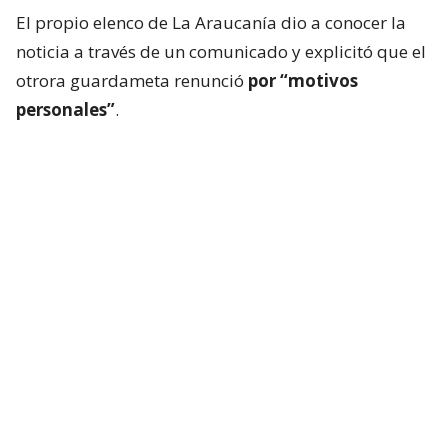
El propio elenco de La Araucanía dio a conocer la
noticia a través de un comunicado y explicitó que el
otrora guardameta renunció
por “motivos
personales”
.
“El Club Deportivo Imperial Unido informa que, por
motivos personales,
Nelson Tapia ha decidido
dejar su cargo como director técnico de nuestro
primer equipo
. Como institución, respetamos
plenamente su decisión y solicitamos a nuestra
comunidad respetar su privacidad y la de su familia
en este momento”, dijeron.
Desde el elenco de la cuarta categoría del balompié
nacional agradecieron “el gran trabajo realizado”
por el mundialista con Chile en Sídney 2000
“con