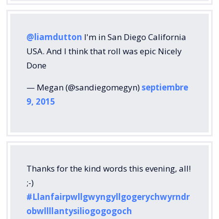
@liamdutton
I'm in San Diego California
USA. And I think that roll was epic Nicely
Done
— Megan (@sandiegomegyn)
septiembre
9, 2015
Thanks for the kind words this evening, all!
;-)
#Llanfairpwllgwyngyllgogerychwyrndr
obwllllantysiliogogogoch