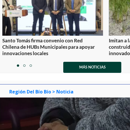
Santo Tomás firma convenio con Red
Imitan a 
Chilena de HUBs Municipales para apoyar
construi
innovaciones locales
innovador
Item
1
MÁS NOTICIAS
item
item
item
of
0
1
2
3
Región Del Bío Bío
> Noticia