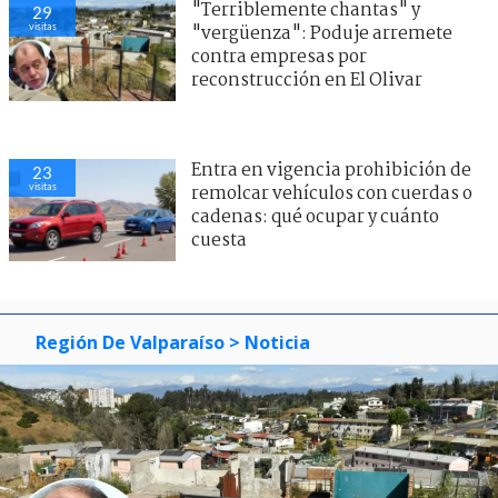
"Terriblemente chantas" y
29
visitas
"vergüenza": Poduje arremete
contra empresas por
reconstrucción en El Olivar
Entra en vigencia prohibición de
23
visitas
remolcar vehículos con cuerdas o
cadenas: qué ocupar y cuánto
cuesta
Región De Valparaíso
> Noticia