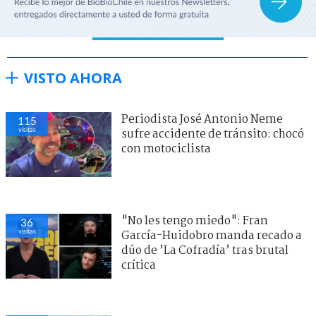
VISTO AHORA
Periodista José Antonio Neme
115
visitas
sufre accidente de tránsito: chocó
con motociclista
"No les tengo miedo": Fran
36
visitas
García-Huidobro manda recado a
dúo de ’La Cofradía’ tras brutal
crítica