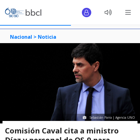
Nacional >
Noticia
Sebastián Parra | Agencia UNO
Comisión Caval cita a ministro
Díaz y personal de OS-9 para