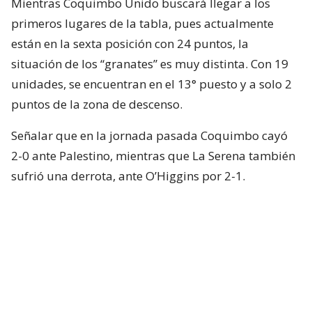
Mientras Coquimbo Unido buscará llegar a los
primeros lugares de la tabla, pues actualmente
están en la sexta posición con 24 puntos, la
situación de los “granates” es muy distinta. Con 19
unidades, se encuentran en el 13° puesto y a solo 2
puntos de la zona de descenso.
Señalar que en la jornada pasada Coquimbo cayó
2-0 ante Palestino, mientras que La Serena también
sufrió una derrota, ante O’Higgins por 2-1.
⚽🇨🇱🤩 ¡SIGUE LA ACCIÓN!
Con ustedes, la cartelera Matchday de los
partidos que se tomarán la Fecha 18 de
nuestra Primera División, la cual se