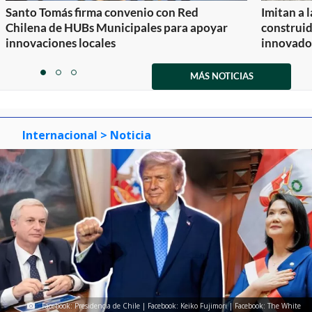
Santo Tomás firma convenio con Red
Imitan a 
Chilena de HUBs Municipales para apoyar
construi
innovaciones locales
innovador
Item
1
MÁS NOTICIAS
item
item
item
of
0
1
2
3
Internacional
> Noticia
Facebook: Presidencia de Chile | Facebook: Keiko Fujimori | Facebook: The White