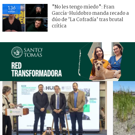
"No les tengo miedo": Fran
136
visitas
García-Huidobro manda recado a
dúo de ’La Cofradía’ tras brutal
crítica