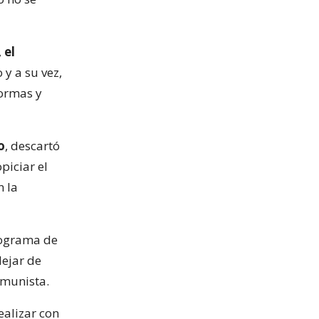
,
el
 y a su vez,
formas y
o
, descartó
piciar el
n la
rograma de
dejar de
Comunista.
alizar con