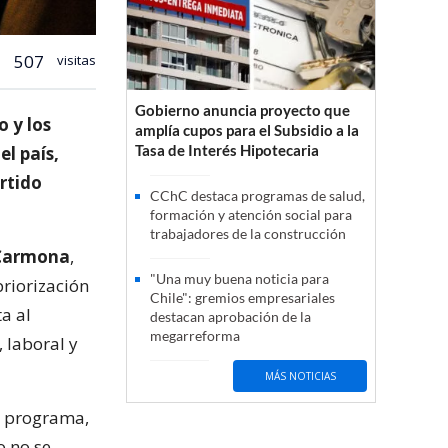
507
visitas
Gobierno anuncia proyecto que
 y los
amplía cupos para el Subsidio a la
Tasa de Interés Hipotecaria
el país,
rtido
CChC destaca programas de salud,
formación y atención social para
trabajadores de la construcción
 Carmona
,
"Una muy buena noticia para
priorización
Chile": gremios empresariales
a al
destacan aprobación de la
megarreforma
 laboral y
MÁS NOTICIAS
l programa,
o no se