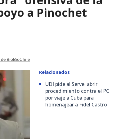
ra" ofensiva de la
apoyo a Pinochet
a de BioBioChile
Relacionados
UDI pide al Servel abrir
procedimiento contra el PC
por viaje a Cuba para
homenajear a Fidel Castro