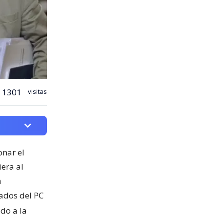
1301
visitas
onar el
era al
n
ados del PC
do a la