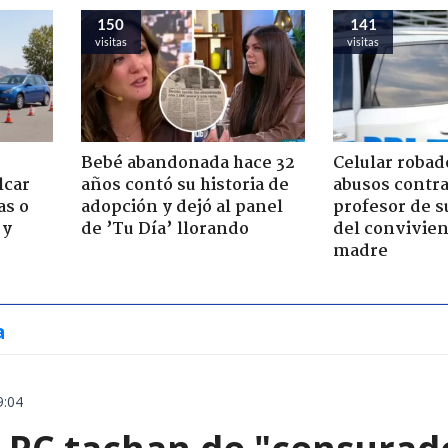
150
141
visitas
visitas
Bebé abandonada hace 32
Celular robad
lcar
años contó su historia de
abusos contra
as o
adopción y dejó al panel
profesor de s
 y
de ’Tu Día’ llorando
del convivien
madre
a
9:04