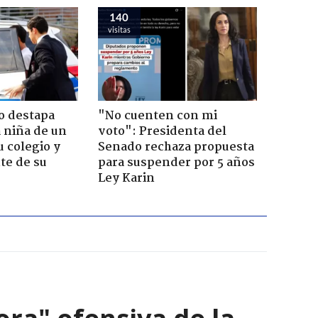
140
visitas
o destapa
"No cuenten con mi
 niña de un
voto": Presidenta del
u colegio y
Senado rechaza propuesta
te de su
para suspender por 5 años
Ley Karin