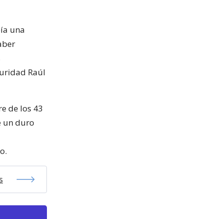
bía una
aber
s
guridad Raúl
e de los 43
e un duro
o.
s