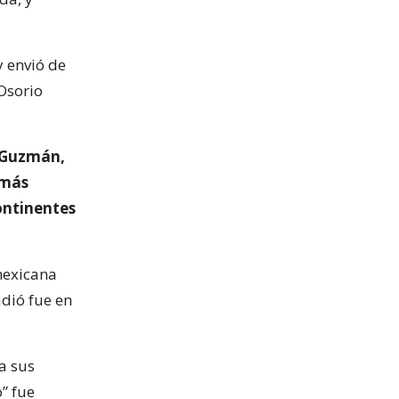
y envió de
 Osorio
a Guzmán,
 más
ontinentes
mexicana
dió fue en
a sus
” fue