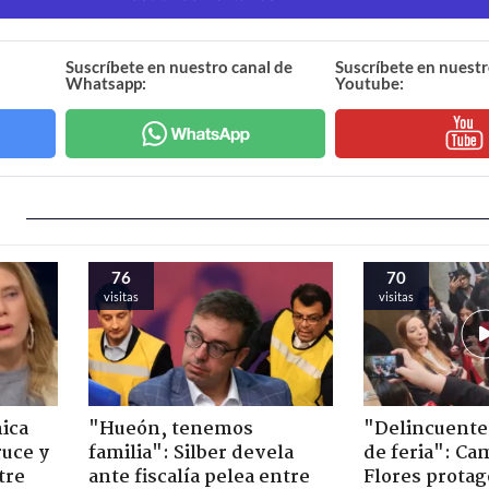
Suscríbete en nuestro canal de
Suscríbete en nuestr
Whatsapp:
Youtube:
76
70
visitas
visitas
ica
"Hueón, tenemos
"Delincuente
ruce y
familia": Silber devela
de feria": Cam
tre
ante fiscalía pelea entre
Flores prota