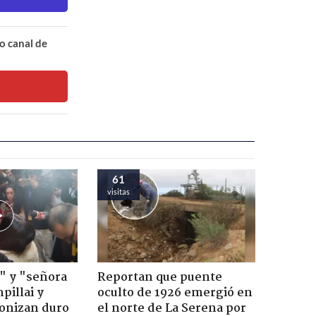
o canal de
61
visitas
" y "señora
Reportan que puente
pillai y
oculto de 1926 emergió en
gonizan duro
el norte de La Serena por