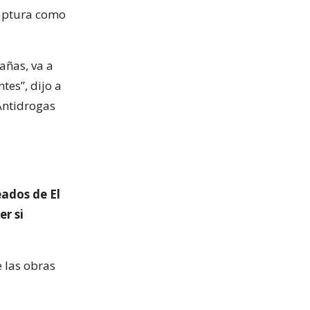
captura como
añas, va a
tes”, dijo a
 Antidrogas
eados de El
er si
 las obras