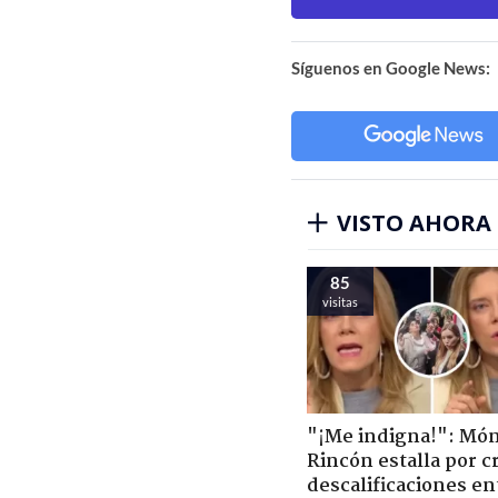
Síguenos en Google News:
VISTO AHORA
85
visitas
"¡Me indigna!": Món
Rincón estalla por c
descalificaciones en