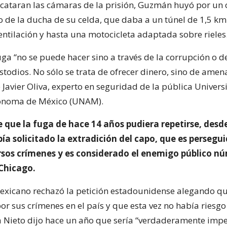
rcataran las cámaras de la prisión, Guzmán huyó por un o
 de la ducha de su celda, que daba a un túnel de 1,5 km
ntilación y hasta una motocicleta adaptada sobre rieles
uga “no se puede hacer sino a través de la corrupción o de
todios. No sólo se trata de ofrecer dinero, sino de amen
e Javier Oliva, experto en seguridad de la pública Univer
ónoma de México (UNAM).
 que la fuga de hace 14 años pudiera repetirse, desd
ía solicitado la extradición del capo, que es persegu
ersos crímenes y es considerado el enemigo público n
 Chicago.
exicano rechazó la petición estadounidense alegando qu
r sus crímenes en el país y que esta vez no había riesgo
 Nieto dijo hace un año que sería “verdaderamente imp