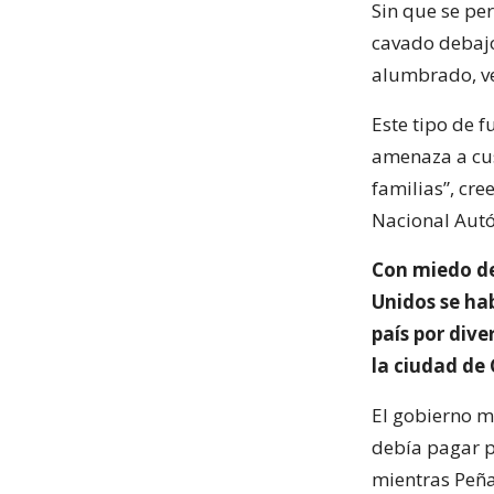
Sin que se pe
cavado debajo
alumbrado, ve
Este tipo de f
amenaza a cus
familias”, cre
Nacional Aut
Con miedo de
Unidos se hab
país por div
la ciudad de
El gobierno m
debía pagar po
mientras Peña