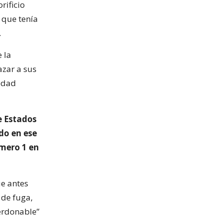
rificio
 que tenía
.
 la
azar a sus
sidad
e Estados
ido en ese
úmero 1 en
e antes
 de fuga,
erdonable”