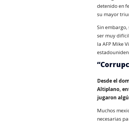
detenido en f
su mayor triun
Sin embargo, 
ser muy difíci
la AFP Mike Vi
estadounidens
“Corrupc
Desde el dom
Altiplano, en
jugaron algún
Muchos mexica
necesarias par