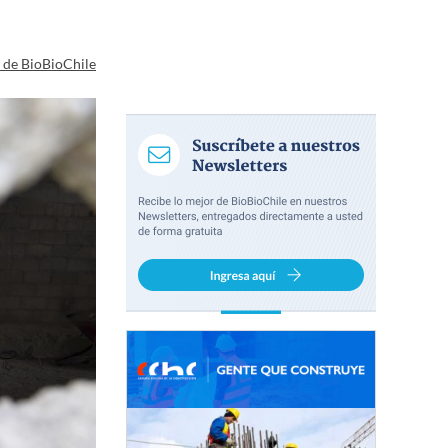
a de BioBioChile