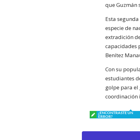
que Guzmán se
Esta segunda 
especie de na
extradición d
capacidades p
Benítez Mana
Con su popula
estudiantes d
golpe para el 
coordinación 
¿ENCONTRASTE UN
ERROR?