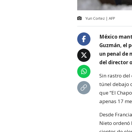
Yuri Cortez | AFP
México mante
Guzmán, el p
un penal de 
del director 
Sin rastro de
túnel debajo 
que “El Chapo”
apenas 17 me
Desde Francia
Nieto ordenó 
cientos de ele