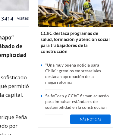
3414
visitas
CChC destaca programas de
Chapo”
salud, formación y atención social
para trabajadores de la
sábado de
construcción
complicidad
"Una muy buena noticia para
Chile": gremios empresariales
 sofisticado
destacan aprobación de la
megarreforma
qué permitió
a capital,
SalfaCorp y CChC firman acuerdo
para impulsar estándares de
sostenibilidad en la construcción
Enrique Peña
MÁS NOTICIAS
ado por
da, y