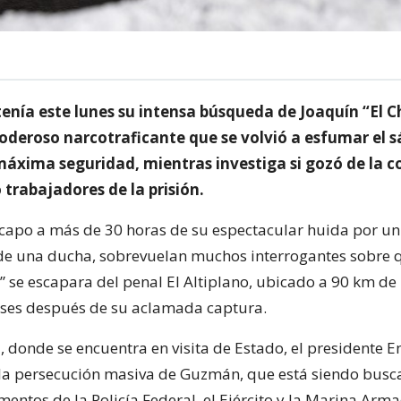
nía este lunes su intensa búsqueda de Joaquín “El 
oderoso narcotraficante que se volvió a esfumar el 
máxima seguridad, mientras investiga si gozó de la 
o trabajadores de la prisión.
l capo a más de 30 horas de su espectacular huida por un
de una ducha, sobrevuelan muchos interrogantes sobre 
 se escapara del penal El Altiplano, ubicado a 90 km de l
ses después de su aclamada captura.
, donde se encuentra en visita de Estado, el presidente 
la persecución masiva de Guzmán, que está siendo busc
mentos de la Policía Federal, el Ejército y la Marina Arma