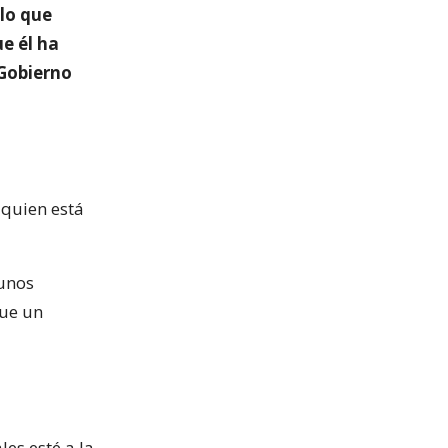
“lo que
e él ha
 Gobierno
 quien está
gunos
que un
es esté a la