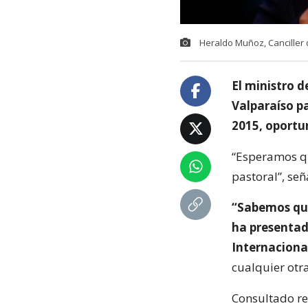
Heraldo Muñoz, Canciller 
El ministro d
Valparaíso p
2015, oportun
“Esperamos qu
pastoral”, seña
“Sabemos que
ha presentad
Internacional
cualquier otr
Consultado re