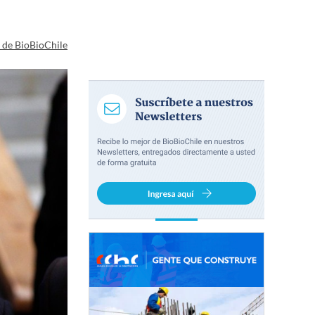
a de BioBioChile