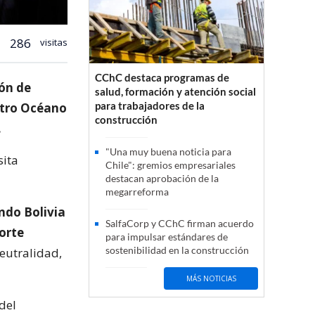
286
visitas
CChC destaca programas de
ión de
salud, formación y atención social
para trabajadores de la
stro Océano
construcción
.
"Una muy buena noticia para
sita
Chile": gremios empresariales
destacan aprobación de la
megarreforma
ndo Bolivia
SalfaCorp y CChC firman acuerdo
orte
para impulsar estándares de
sostenibilidad en la construcción
neutralidad,
MÁS NOTICIAS
del