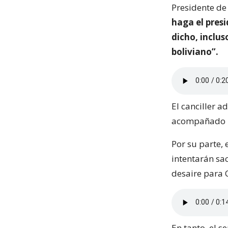
Presidente de 
haga el presi
dicho, inclus
boliviano”.
El canciller a
acompañado po
Por su parte,
intentarán sac
desaire para C
En tanto, el 