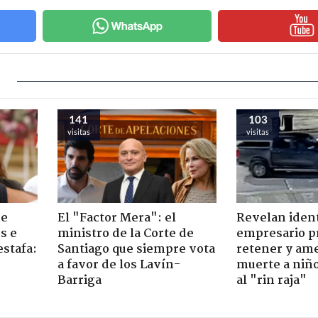
141
103
visitas
visitas
de
El "Factor Mera": el
Revelan iden
s e
ministro de la Corte de
empresario p
estafa:
Santiago que siempre vota
retener y am
a favor de los Lavín-
muerte a niño
Barriga
al "rin raja"