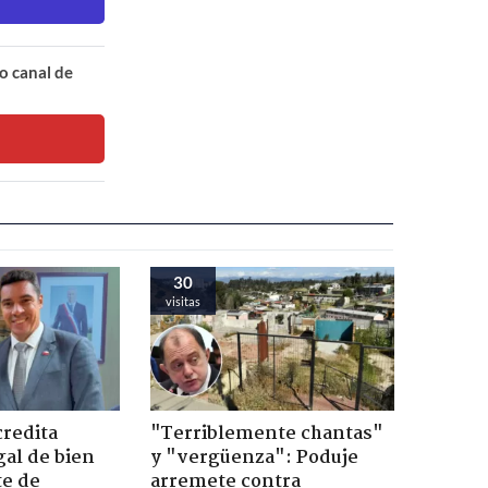
o canal de
30
visitas
credita
"Terriblemente chantas"
gal de bien
y "vergüenza": Poduje
te de
arremete contra