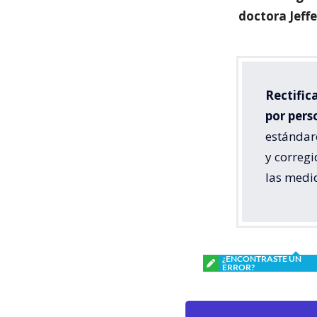
doctora Jeffe
Rectific
por pers
estándare
y corregi
las medi
¿ENCONTRASTE UN
ERROR?