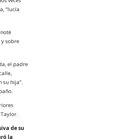
dos veces
a, “lucía
 noté
 y sobre
a, el padre
alle,
 su hija”.
 baño.
riores
Taylor.
siva de su
ró la