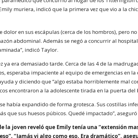
n paramédico que concurrió al hogar de los Titterington 
mily muriera, indicó que la primera vez que vio a la chic
e dolor en sus escápulas (cerca de los hombros), pero no
azón abdominal. Además se negó a concurrir al hospital
aminada”, indicó Taylor.
z ya era demasiado tarde. Cerca de las 4 de la madrugad
es, esperaba impaciente al equipo de emergencias en la c
ayuda y diciendo que “algo estaba horriblemente mal con
os encontraron a la adolescente tirada en la puerta del
e había expandido de forma grotesca. Sus costillas infe
ás que sus huesos púbicos. Quedé impactado”, aseguró 
de la joven reveló que Emily tenía una “extensión ma
ueso”. “Jamás vi algo como eso. Era dramático”, asegu