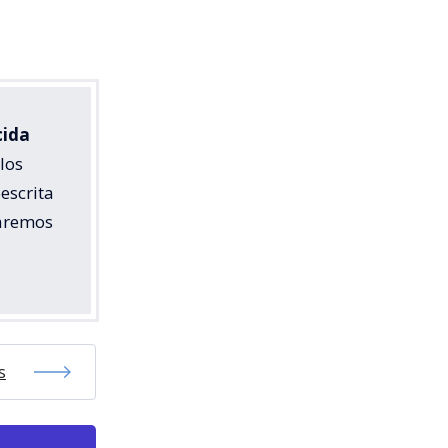
cida
 los
escrita
maremos
s