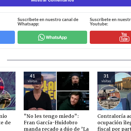
Suscríbete en nuestro canal de
Suscríbete en nuestr
Whatsapp:
Youtube:
41
31
visitas
visitas
nio
"No les tengo miedo":
Contraloría a
te de
Fran García-Huidobro
ocupación ile
manda recado a dúo de ’La
fiscal por par