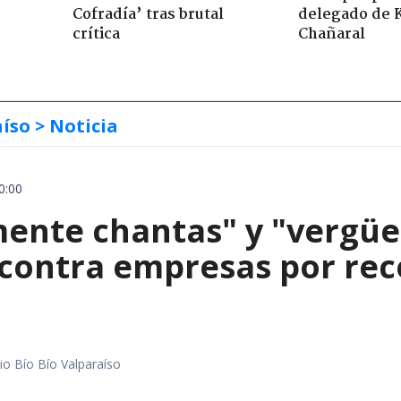
Cofradía’ tras brutal
delegado de 
crítica
Chañaral
aíso
> Noticia
0:00
mente chantas" y "vergüe
contra empresas por reco
io Bío Bío Valparaíso