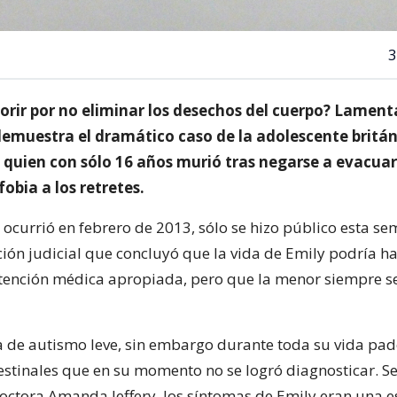
3
morir por no eliminar los desechos del cuerpo? Lame
 demuestra el dramático caso de la adolescente britán
, quien con sólo 16 años murió tras negarse a evacuar
obia a los retretes.
o ocurrió en febrero de 2013, sólo se hizo público esta s
ción judicial que concluyó que la vida de Emily podría h
tención médica apropiada, pero que la menor siempre se
ía de autismo leve, sin embargo durante toda su vida pad
testinales que en su momento no se logró diagnosticar. S
doctora Amanda Jeffery, los síntomas de Emily eran una e