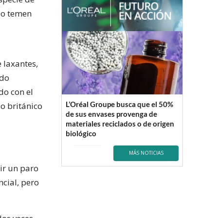
lo temen
e laxantes,
ado
do con el
L’Oréal Groupe busca que el 50%
o británico
de sus envases provenga de
materiales reciclados o de origen
biológico
MÁS NOTICIAS
rir un paro
ncial, pero