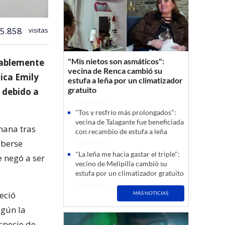
5.858
visitas
"Mis nietos son asmáticos":
ntablemente
vecina de Renca cambió su
ica Emily
estufa a leña por un climatizador
gratuito
 debido a
"Tos y resfrío más prolongados":
vecina de Talagante fue beneficiada
emana tras
con recambio de estufa a leña
aberse
"La leña me hacía gastar el triple":
 negó a ser
vecino de Melipilla cambió su
estufa por un climatizador gratuito
eció
MÁS NOTICIAS
egún la
specie de