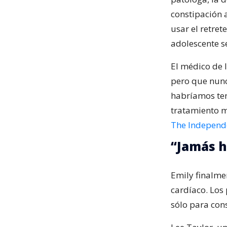
constipación 
usar el retret
adolescente s
El médico de l
pero que nunc
habríamos ten
tratamiento m
The Independ
“Jamás h
Emily finalmen
cardíaco. Los
sólo para con