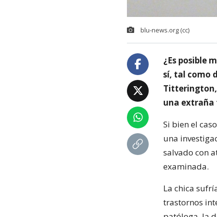
blu-news.org (cc)
¿Es posible 
sí, tal como
Titterington
una extraña f
Si bien el cas
una investiga
salvado con a
examinada.
La chica sufr
trastornos in
patóloga, la 