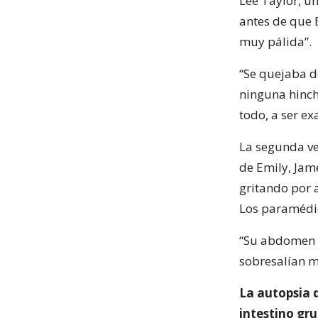
Lee Taylor, u
antes de que E
muy pálida”.
“Se quejaba d
ninguna hinch
todo, a ser ex
La segunda ve
de Emily, Jam
gritando por 
Los paramédic
“Su abdomen s
sobresalían m
La autopsia 
intestino gr