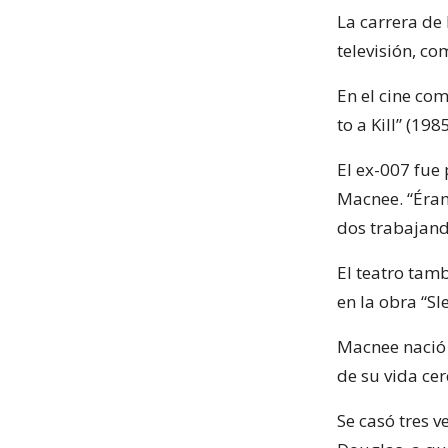
La carrera de
televisión, co
En el cine co
to a Kill” (19
El ex-007 fue
Macnee. “Éram
dos trabajand
El teatro tam
en la obra “Sl
Macnee nació 
de su vida cer
Se casó tres 