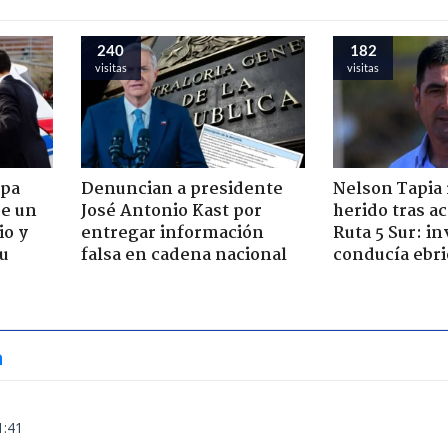
240
182
visitas
visitas
apa
Denuncian a presidente
Nelson Tapia 
de un
José Antonio Kast por
herido tras a
io y
entregar información
Ruta 5 Sur: in
su
falsa en cadena nacional
conducía ebri
a
1:41