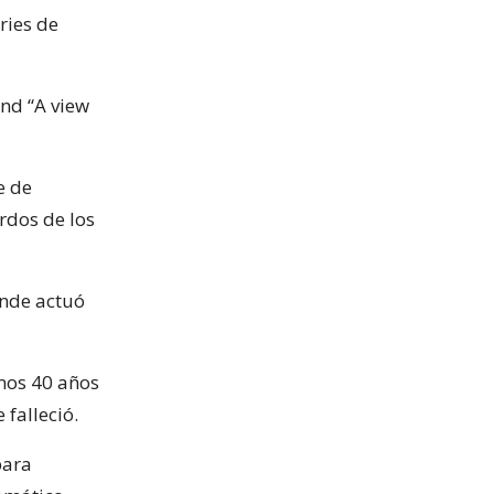
ries de
ond “A view
e de
rdos de los
onde actuó
imos 40 años
 falleció.
bara