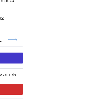
amático
ito
s
o canal de