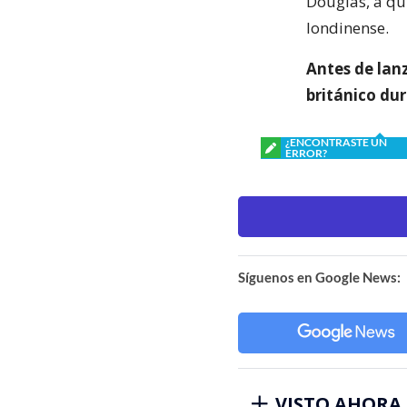
Douglas, a qu
londinense.
Antes de lanz
británico du
¿ENCONTRASTE UN
ERROR?
Síguenos en Google News:
VISTO AHORA