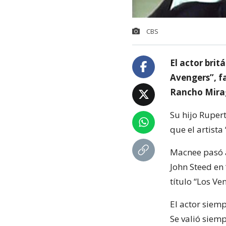
CBS
El actor brit
Avengers”, fa
Rancho Mira
Su hijo Ruper
que el artista
Macnee pasó a 
John Steed en 
título “Los Ve
El actor siem
Se valió siem