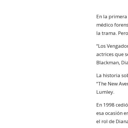
En la primera
médico forens
la trama. Pero
“Los Vengador
actrices que 
Blackman, Dia
La historia so
“The New Ave
Lumley.
En 1998 cedió 
esa ocasión e
el rol de Dian