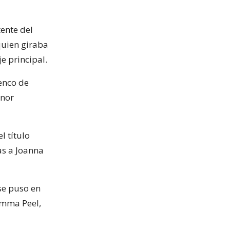
ente del
quien giraba
je principal.
enco de
onor
l título
s a Joanna
 se puso en
Emma Peel,