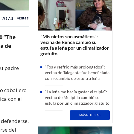
2074
visitas
"Mis nietos son asmáticos":
60 “The
vecina de Renca cambió su
na de
estufa a leña por un climatizador
gratuito
"Tos y resfrío más prolongados":
su padre
vecina de Talagante fue beneficiada
con recambio de estufa a leña
to caballero
"La leña me hacía gastar el triple":
vecino de Melipilla cambió su
ica con el
estufa por un climatizador gratuito
MÁS NOTICIAS
 defenderse.
rse del