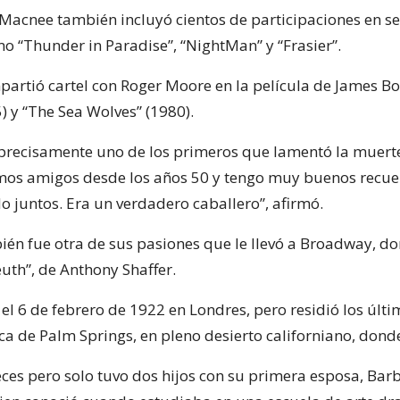
 Macnee también incluyó cientos de participaciones en se
mo “Thunder in Paradise”, “NightMan” y “Frasier”.
mpartió cartel con Roger Moore en la película de James B
85) y “The Sea Wolves” (1980).
 precisamente uno de los primeros que lamentó la muert
os amigos desde los años 50 y tengo muy buenos recue
o juntos. Era un verdadero caballero”, afirmó.
bién fue otra de sus pasiones que le llevó a Broadway, d
euth”, de Anthony Shaffer.
el 6 de febrero de 1922 en Londres, pero residió los últ
ca de Palm Springs, en pleno desierto californiano, donde
veces pero solo tuvo dos hijos con su primera esposa, Bar