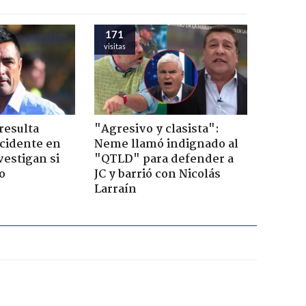
171
visitas
resulta
"Agresivo y clasista":
ccidente en
Neme llamó indignado al
vestigan si
"QTLD" para defender a
o
JC y barrió con Nicolás
Larraín