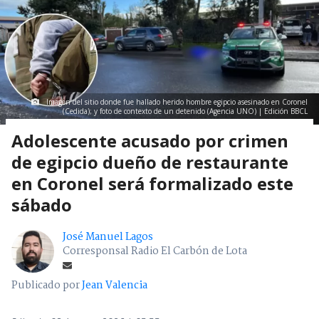
Imagen del sitio donde fue hallado herido hombre egipcio asesinado en Coronel
(Cedida); y foto de contexto de un detenido (Agencia UNO) | Edición BBCL
Adolescente acusado por crimen
de egipcio dueño de restaurante
en Coronel será formalizado este
sábado
José Manuel Lagos
Corresponsal Radio El Carbón de Lota
Publicado por
Jean Valencia