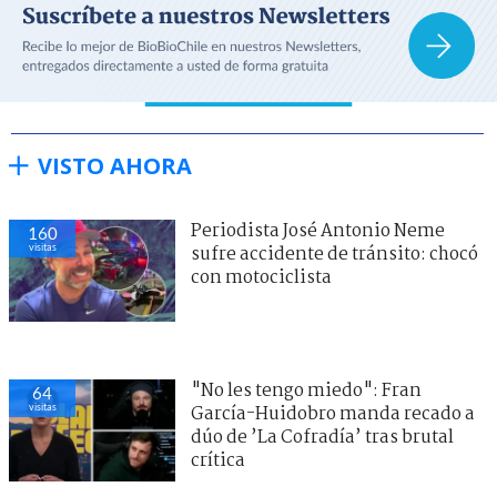
VISTO AHORA
Periodista José Antonio Neme
160
visitas
sufre accidente de tránsito: chocó
con motociclista
"No les tengo miedo": Fran
64
visitas
García-Huidobro manda recado a
dúo de ’La Cofradía’ tras brutal
crítica