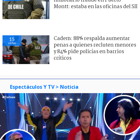
millonario fraude en Puerto
Montt: estaba en las oficinas del SII
Cadem: 88% respalda aumentar
15
visitas
penas a quienes recluten menores
y 84% pide policías en barrios
críticos
Espectáculos Y TV
> Noticia