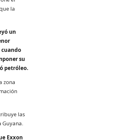
 que la
eyó un
enor
, cuando
imponer su
ó petróleo.
a zona
amación
tribuye las
 a Guyana.
que Exxon