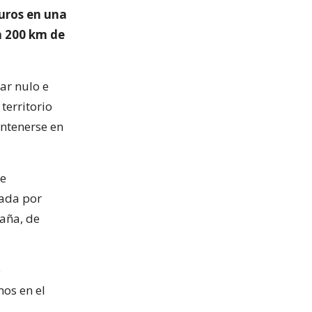
buros en una
a 200 km de
ar nulo e
territorio
ntenerse en
ue
cada por
taña, de
o
mos en el