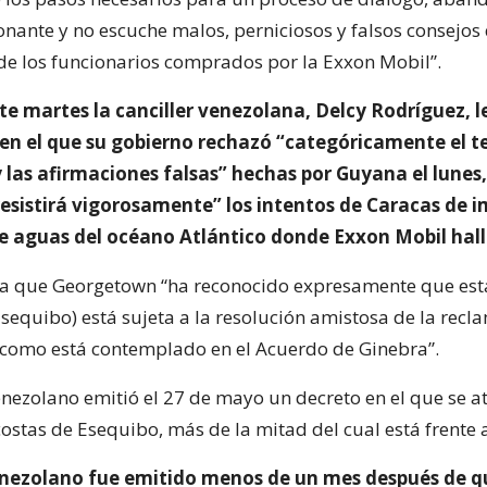
onante y no escuche malos, perniciosos y falsos consejos
de los funcionarios comprados por la Exxon Mobil”.
e martes la canciller venezolana, Delcy Rodríguez, l
n el que su gobierno rechazó “categóricamente el t
y las afirmaciones falsas” hechas por Guyana el lunes
resistirá vigorosamente” los intentos de Caracas de 
e aguas del océano Atlántico donde Exxon Mobil hall
ma que Georgetown “ha reconocido expresamente que est
Esequibo) está sujeta a la resolución amistosa de la recl
al como está contemplado en el Acuerdo de Ginebra”.
enezolano emitió el 27 de mayo un decreto en el que se a
costas de Esequibo, más de la mitad del cual está frente
enezolano fue emitido menos de un mes después de 