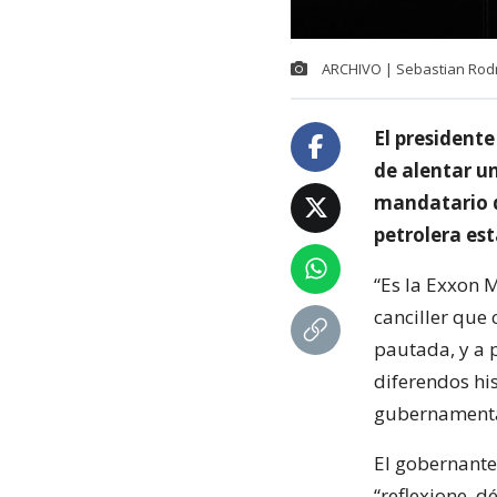
ARCHIVO | Sebastian Rod
El president
de alentar un
mandatario de
petrolera es
“Es la Exxon M
canciller que
pautada, y a 
diferendos his
gubernamenta
El gobernant
“reflexione, 