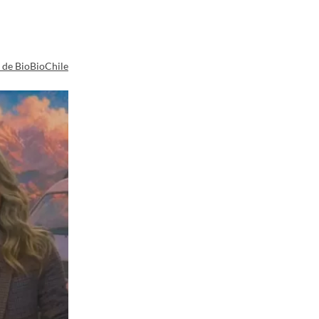
a de BioBioChile