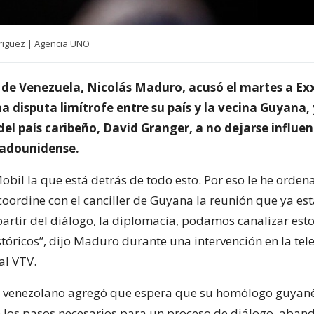
riguez | Agencia UNO
e de Venezuela, Nicolás Maduro, acusó el martes a Ex
a disputa limítrofe entre su país y la vecina Guyana, 
l país caribeño, David Granger, a no dejarse influenc
tadounidense.
obil la que está detrás de todo esto. Por eso le he orden
 coordine con el canciller de Guyana la reunión que ya es
partir del diálogo, la diplomacia, podamos canalizar est
tóricos”, dijo Maduro durante una intervención en la tel
l VTV.
e venezolano agregó que espera que su homólogo guyan
dé los pasos necesarios para un proceso de diálogo, aban