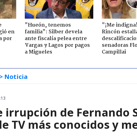
e
"Hueón, tenemos
"¡Me indigna
gió en
familia": Silber devela
Rincón estall
a por
ante fiscalía pelea entre
descalificaci
Vargas y Lagos por pagos
senadoras Flo
a Migueles
Campillai
> Noticia
:13
e irrupción de Fernando 
 de TV más conocidos y m