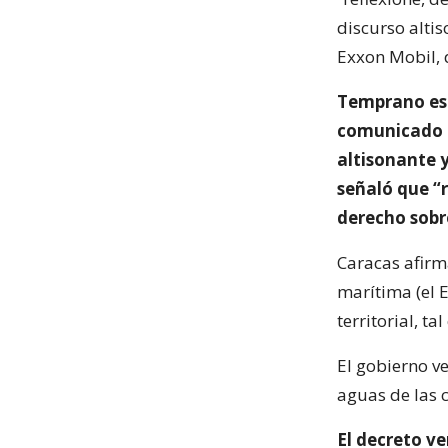
discurso altis
Exxon Mobil, 
Temprano est
comunicado e
altisonante 
señaló que “
derecho sobr
Caracas afir
marítima (el 
territorial, t
El gobierno v
aguas de las 
El decreto v