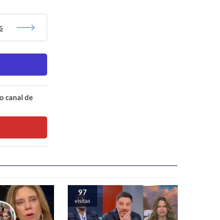
s
o canal de
97
visitas