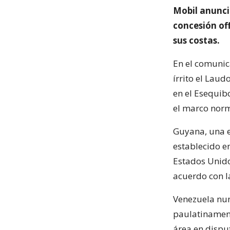
Mobil anunci
concesión of
sus costas.
En el comunic
írrito el Laud
en el Esequib
el marco norm
Guyana, una ex
establecido e
Estados Unido
acuerdo con l
Venezuela nunc
paulatinament
área en dispu