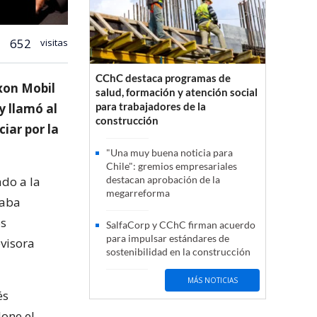
652
visitas
CChC destaca programas de
xon Mobil
salud, formación y atención social
para trabajadores de la
y llamó al
construcción
iar por la
"Una muy buena noticia para
Chile": gremios empresariales
ado a la
destacan aprobación de la
megarreforma
taba
os
SalfaCorp y CChC firman acuerdo
para impulsar estándares de
evisora
sostenibilidad en la construcción
MÁS NOTICIAS
és
done el