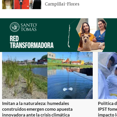
Campillai-Flores
Imitan a la naturaleza: humedales
Política 
construidos emergen como apuesta
IPST fom
innovadora ante la crisis climática
impacto l