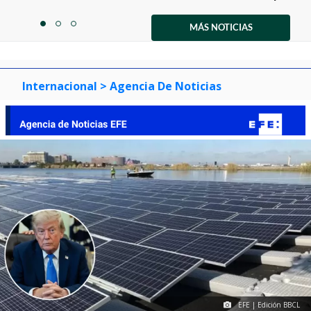
Item
1
MÁS NOTICIAS
item
item
item
of
0
1
2
3
Internacional
> Agencia De Noticias
EFE | Edición BBCL