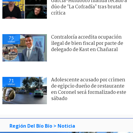
García-Huidobro manda recado a
dúo de ’La Cofradía’ tras brutal
crítica
Contraloría acredita ocupación
75
visitas
ilegal de bien fiscal por parte de
delegado de Kast en Chañaral
Adolescente acusado por crimen
71
visitas
de egipcio dueño de restaurante
en Coronel será formalizado este
sábado
Región Del Bío Bío
> Noticia