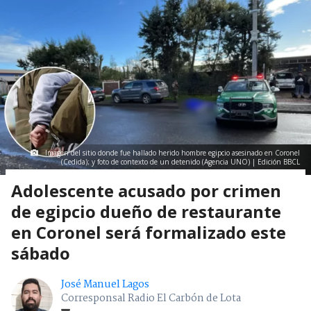
Imagen del sitio donde fue hallado herido hombre egipcio asesinado en Coronel
(Cedida); y foto de contexto de un detenido (Agencia UNO) | Edición BBCL
Adolescente acusado por crimen
de egipcio dueño de restaurante
en Coronel será formalizado este
sábado
José Manuel Lagos
Corresponsal Radio El Carbón de Lota