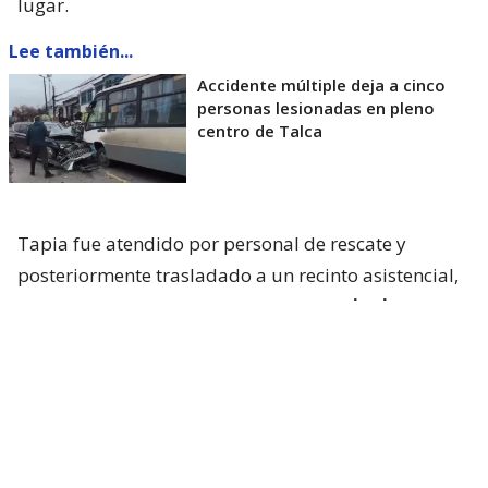
lugar.
Lee también...
Accidente múltiple deja a cinco
personas lesionadas en pleno
centro de Talca
Tapia fue atendido por personal de rescate y
posteriormente trasladado a un recinto asistencial,
donde permanece internado, aunque
sin riesgo
vital
.
De acuerdo con información entregada por
Carabineros y consignada por el citado medio,
los
primeros antecedentes apuntan a que el
exfutbolista habría conducido en estado de