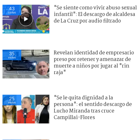
"Se siente como vivir abuso sexual
43
visitas
infantil": El descargo de alcaldesa
de La Cruz por audio filtrado
Revelan identidad de empresario
35
visitas
preso por retener y amenazar de
muerte a niños por jugar al "rin
raja"
"Se le quita dignidad a la
25
visitas
persona": el sentido descargo de
Lucho Miranda tras cruce
Campillai-Flores