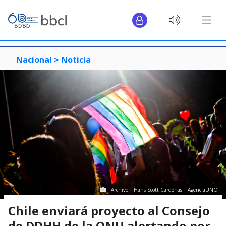
Nacional >
Noticia
Archivo | Hans Scott Cardenas | AgenciaUNO
Chile enviará proyecto al Consejo
de DDHH de la ONU alertando por