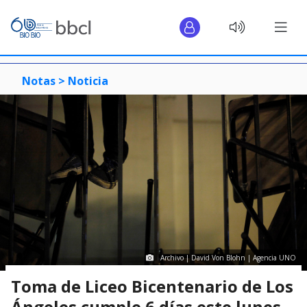
Notas >
Noticia
Archivo | David Von Blohn | Agencia UNO
Toma de Liceo Bicentenario de Los
Ángeles cumple 6 días este lunes