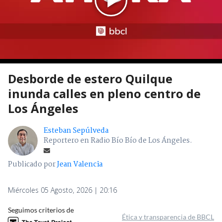
Desborde de estero Quilque
inunda calles en pleno centro de
Los Ángeles
Esteban Sepúlveda
Reportero en Radio Bío Bío de Los Ángeles.
Publicado por
Jean Valencia
Miércoles 05 Agosto, 2026 | 20:16
Seguimos criterios de
Ética y transparencia de BBCL