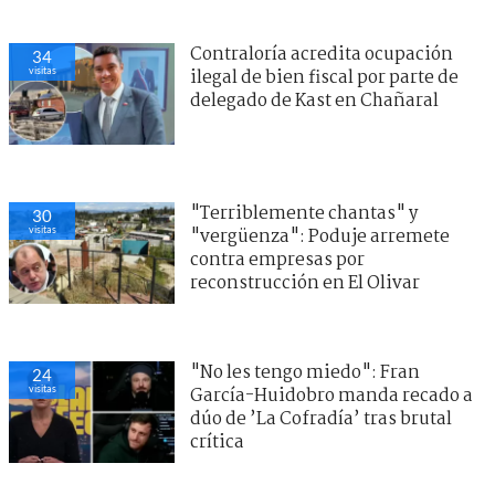
Contraloría acredita ocupación
34
visitas
ilegal de bien fiscal por parte de
delegado de Kast en Chañaral
"Terriblemente chantas" y
30
visitas
"vergüenza": Poduje arremete
contra empresas por
reconstrucción en El Olivar
"No les tengo miedo": Fran
24
visitas
García-Huidobro manda recado a
dúo de ’La Cofradía’ tras brutal
crítica