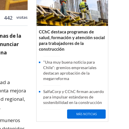
442
visitas
CChC destaca programas de
nas de la
salud, formación y atención social
para trabajadores de la
enunciar
construcción
una
"Una muy buena noticia para
Chile": gremios empresariales
destacan aprobación de la
megarreforma
dad a
ronta mejora
SalfaCorp y CChC firman acuerdo
para impulsar estándares de
d regional,
sostenibilidad en la construcción
.
MÁS NOTICIAS
comuneros
n detenidos