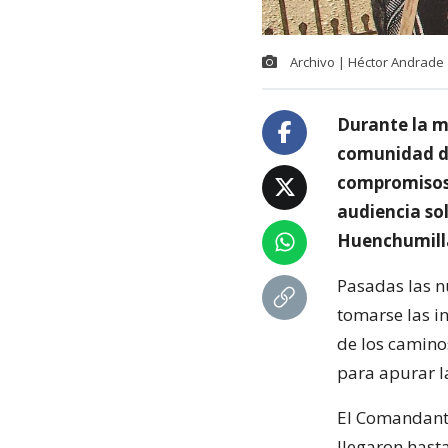
Archivo | Héctor Andrade
Durante la m
comunidad de
compromisos 
audiencia so
Huenchumill
Pasadas las n
tomarse las in
de los camino
para apurar l
El Comandante
llegaron hast