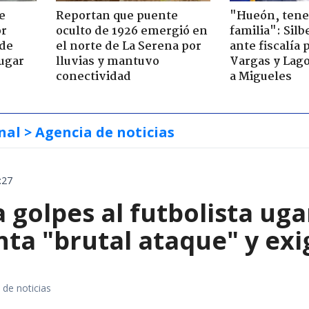
e
Reportan que puente
"Hueón, ten
or
oculto de 1926 emergió en
familia": Silb
 de
el norte de La Serena por
ante fiscalía 
jugar
lluvias y mantuvo
Vargas y Lag
conectividad
a Migueles
nal
> Agencia de noticias
:27
 golpes al futbolista ug
ta "brutal ataque" y exig
 de noticias