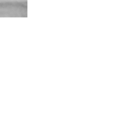
698
visitas
ión de su
 tras ser
 confirmó su
miento de su
s
a “acompañar