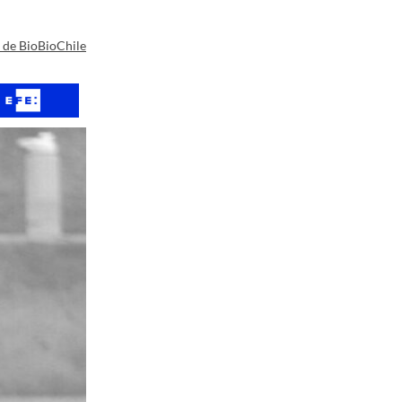
a de BioBioChile