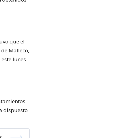
uvo que el
 de Malleco,
 este lunes
ntamientos
 a dispuesto
s