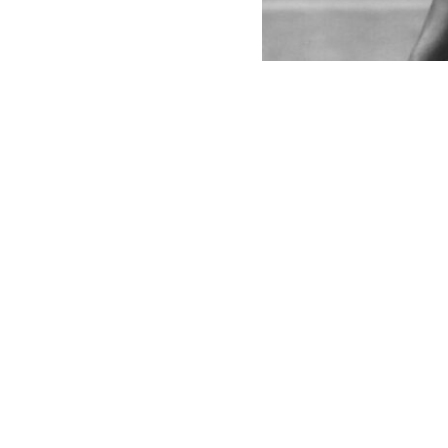
Captura | L’Equipe
El futbolista
país y capitán
atacado por h
equipo.
“El SC Villa 
capitán, Davi
desconocidos