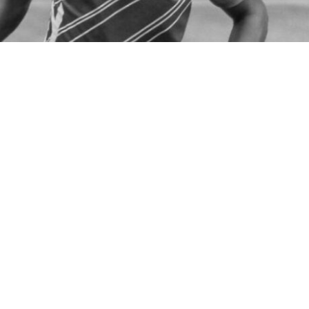
VER RESUMEN
 ugandés de 27 años
David Owori, miembro de la selecc
 del club SC Villa
, uno de los principales del país, murió
ombres no identificados en la capital del país, Kampala,
Football Club lamenta profundamente confirmar el falleci
d Owori,
tras un brutal ataque perpetrado por individuo
”
, señaló el club en un comunicado, al comprometerse 