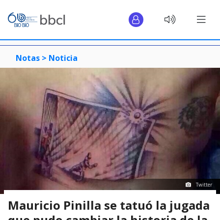
Notas >
Noticia
Twitter
Mauricio Pinilla se tatuó la jugada
que pudo cambiar la historia de la