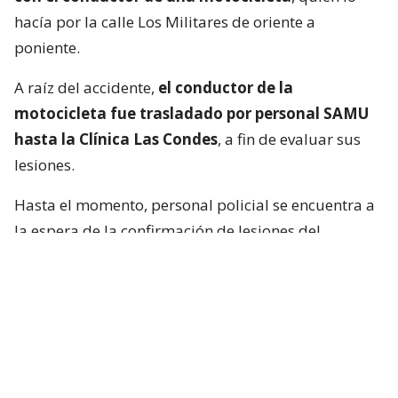
hacía por la calle Los Militares de oriente a
poniente.
A raíz del accidente,
el conductor de la
motocicleta fue trasladado por personal SAMU
hasta la Clínica Las Condes
, a fin de evaluar sus
lesiones.
Hasta el momento, personal policial se encuentra a
la espera de la confirmación de lesiones del
conductor de la motocicleta, así como las
instrucciones de fiscalía.
Francisca García-Huidobro habló con
el periodista
En medio del programa de Chilevisión,
Francisca