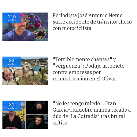
Periodista José Antonio Neme
116
visitas
sufre accidente de tránsito: chocó
con motociclista
"Terriblemente chantas" y
33
visitas
"vergüenza": Poduje arremete
contra empresas por
reconstrucción en El Olivar
"No les tengo miedo": Fran
31
visitas
García-Huidobro manda recado a
dúo de ’La Cofradía’ tras brutal
crítica