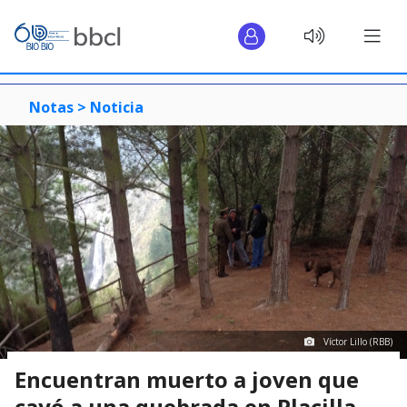
Notas >
Noticia
Víctor Lillo (RBB)
Encuentran muerto a joven que
cayó a una quebrada en Placilla