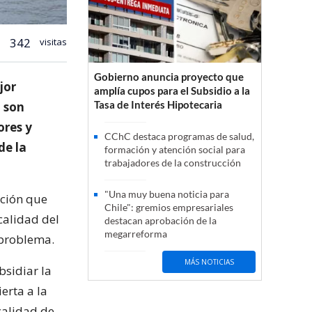
342
visitas
Gobierno anuncia proyecto que
jor
amplía cupos para el Subsidio a la
Tasa de Interés Hipotecaria
, son
ores y
CChC destaca programas de salud,
de la
formación y atención social para
trabajadores de la construcción
"Una muy buena noticia para
ación que
Chile": gremios empresariales
calidad del
destacan aprobación de la
megarreforma
 problema.
MÁS NOTICIAS
bsidiar la
erta a la
calidad de