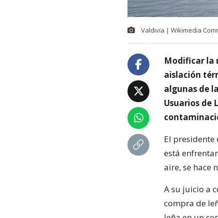
Valdivia | Wikimedia Co
Modificar la
aislación tér
algunas de l
Usuarios de L
contaminació
El presidente
está enfrentan
aire, se hace
A su juicio a
compra de leñ
leña en un com