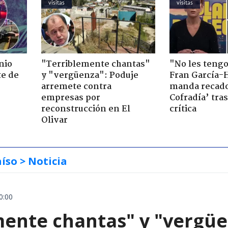
visitas
visitas
nio
"Terriblemente chantas"
"No les teng
te de
y "vergüenza": Poduje
Fran García-
arremete contra
manda recado
empresas por
Cofradía’ tras
reconstrucción en El
crítica
Olivar
aíso
> Noticia
0:00
mente chantas" y "vergüe