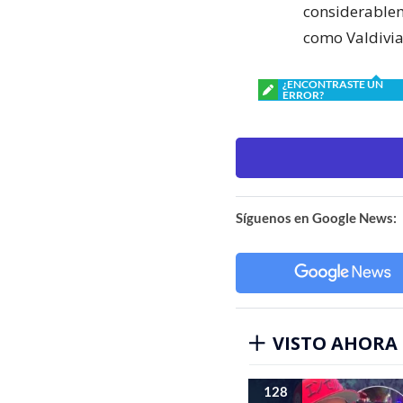
considerablem
como Valdivia
¿ENCONTRASTE UN
ERROR?
Síguenos en Google News:
VISTO AHORA
128