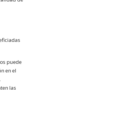
eficiadas
ios puede
n en el
,
ten las