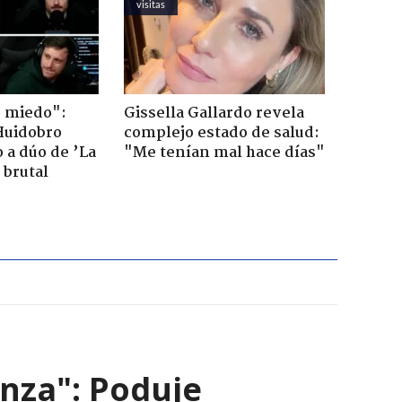
visitas
o miedo":
Gissella Gallardo revela
Huidobro
complejo estado de salud:
 a dúo de ’La
"Me tenían mal hace días"
 brutal
nza": Poduje