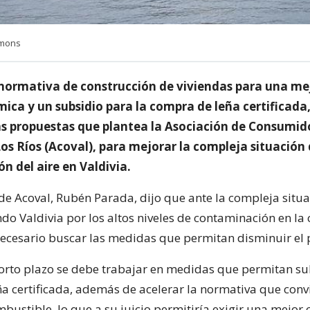
mmons
 normativa de construcción de viviendas para una me
mica y un subsidio para la compra de leña certificada
as propuestas que plantea la Asociación de Consumid
os Ríos (Acoval), para mejorar la compleja situación 
n del aire en Valdivia.
 de Acoval, Rubén Parada, dijo que ante la compleja situ
do Valdivia por los altos niveles de contaminación en la 
 necesario buscar las medidas que permitan disminuir el
 corto plazo se debe trabajar en medidas que permitan su
a certificada, además de acelerar la normativa que convi
bustible, lo que a su juicio permitiría exigir una mejor 