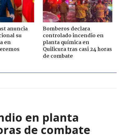
ast anuncia
Bomberos declara
ional su
controlado incendio en
a en
planta química en
Seremos
Quilicura tras casi 24 horas
de combate
ndio en planta
horas de combate