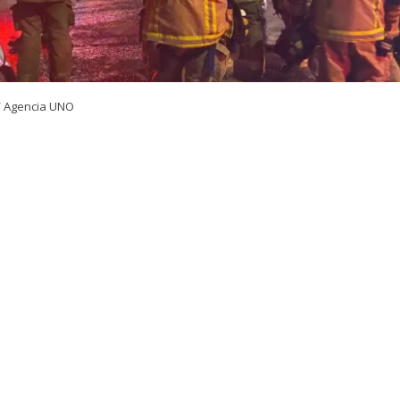
/ Agencia UNO
VER RESUMEN
24 horas desde su inicio, el Cuerpo de Bomberos de Quili
igantesco incendio declarado en la empresa química Pa
 comuna de Quilicura, Región Metropolitana. El siniestr
las 21:00 del martes y movilizó a cerca de 300 voluntari
de Bomberos de la capital.