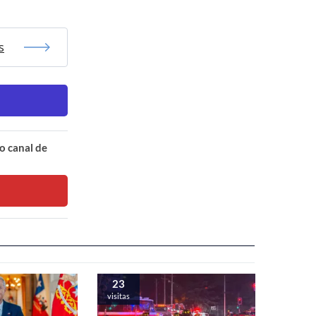
s
o canal de
23
visitas