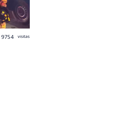
9754
visitas
cura logró
nimex
,
o comenzó
os de más de