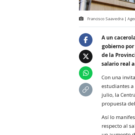
Francisco Saavedra | Ag
A un cacerola
gobierno por
de la Provinc
salario real a
Con una invita
estudiantes a 
julio, la Cent
propuesta del
Así lo manifes
respecto al s
un aumento de 