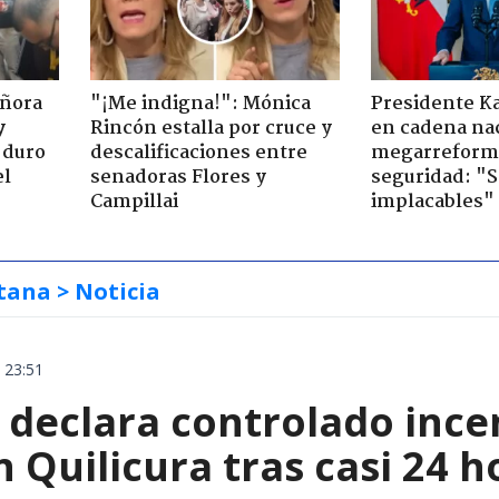
eñora
"¡Me indigna!": Mónica
Presidente K
y
Rincón estalla por cruce y
en cadena nac
 duro
descalificaciones entre
megarreform
el
senadoras Flores y
seguridad: "
Campillai
implacables"
tana
> Noticia
 23:51
declara controlado ince
 Quilicura tras casi 24 