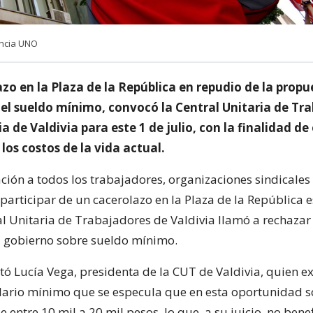
encia UNO
zo en la Plaza de la República en repudio de la propu
 el sueldo mínimo, convocó la Central Unitaria de Tr
ia de Valdivia para este 1 de julio, con la finalidad de
 los costos de la vida actual.
ción a todos los trabajadores, organizaciones sindicales
participar de un cacerolazo en la Plaza de la República e
ral Unitaria de Trabajadores de Valdivia llamó a rechazar
 gobierno sobre sueldo mínimo.
tó Lucía Vega, presidenta de la CUT de Valdivia, quien e
alario mínimo que se especula que en esta oportunidad s
entre 10 mil a 20 mil pesos, lo que, a su juicio, no benef