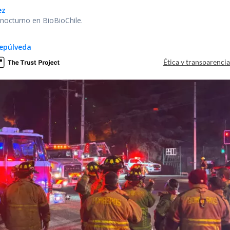
ez
r nocturno en BioBioChile.
epúlveda
Ética y transparenci