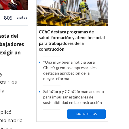
805
visitas
CChC destaca programas de
esta del
salud, formación y atención social
para trabajadores de la
abajadores
construcción
 exigir un
"Una muy buena noticia para
Chile": gremios empresariales
 y
destacan aprobación de la
megarreforma
ste 1 de
 la
SalfaCorp y CChC firman acuerdo
para impulsar estándares de
sostenibilidad en la construcción
xplicó
MÁS NOTICIAS
ólo habría
icia a