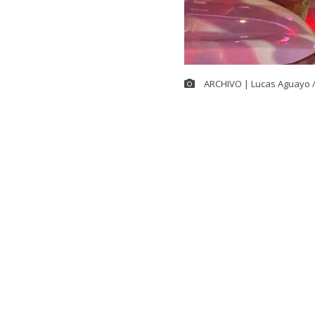
ARCHIVO | Lucas Aguayo 
Cerca de las 
controlar el
g
ubicada en la
alrededor de 
30 compañías 