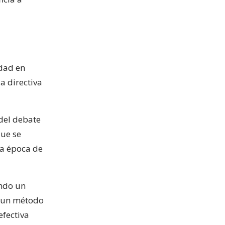
idad en
a directiva
 del debate
que se
la época de
endo un
s un método
efectiva