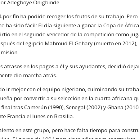
por Adegboye Onigbinde.
 por fin ha podido recoger los frutos de su trabajo. Pero
 no ha sido fácil: El día siguiente a ganar la Copa de Áfric
virtió en el segundo vencedor de la competición como ju
spués del egipcio Mahmud El Gohary (muerto en 2012), 
imisión.
 atrasos en los pagos a él y sus ayudantes, decidió dejar
ente dio marcha atrás.
do ir mejor con el equipo nigeriano, culminando su traba
ueña por convertir a su selección en la cuarta africana q
 final tras Camerún (1990), Senegal (2002) y Ghana (2010)
nte Francia el lunes en Brasilia.
lento en este grupo, pero hace falta tiempo para constr