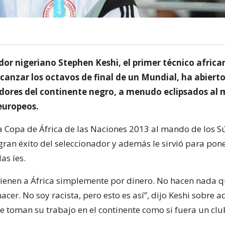
dor nigeriano Stephen Keshi, el primer técnico africa
lcanzar los octavos de final de un Mundial, ha abierto
adores del continente negro, a menudo eclipsados al 
 europeos.
 la Copa de África de las Naciones 2013 al mando de los S
gran éxito del seleccionador y además le sirvió para pone
as íes.
vienen a África simplemente por dinero. No hacen nada 
er. No soy racista, pero esto es así”, dijo Keshi sobre a
se toman su trabajo en el continente como si fuera un clu