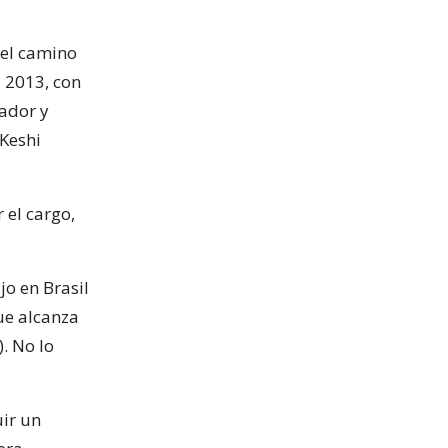
 el camino
a 2013, con
gador y
Keshi
 el cargo,
jo en Brasil
ue alcanza
. No lo
uir un