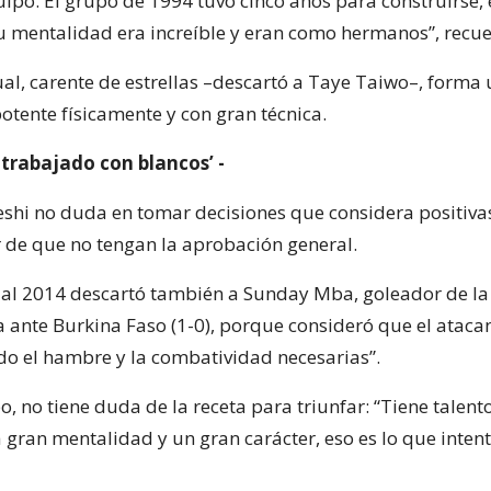
ipo. El grupo de 1994 tuvo cinco años para construirse, 
u mentalidad era increíble y eran como hermanos”, recue
ual, carente de estrellas –descartó a Taye Taiwo–, forma
tente físicamente y con gran técnica.
 trabajado con blancos’ -
Keshi no duda en tomar decisiones que considera positiva
 de que no tengan la aprobación general.
al 2014 descartó también a Sunday Mba, goleador de la f
a ante Burkina Faso (1-0), porque consideró que el ataca
o el hambre y la combatividad necesarias”.
, no tiene duda de la receta para triunfar: “Tiene talento
a gran mentalidad y un gran carácter, eso es lo que inte