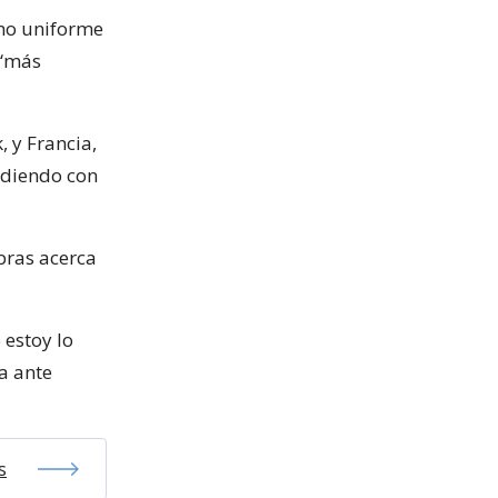
omo uniforme
 “más
 y Francia,
erdiendo con
bras acerca
 estoy lo
a ante
s