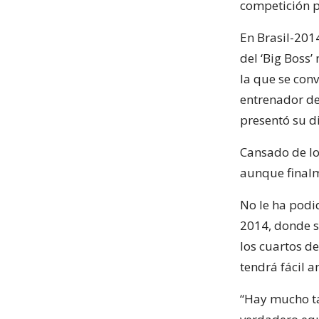
competición 
En Brasil-2014
del ‘Big Boss’
la que se con
entrenador de
presentó su d
Cansado de los
aunque finalm
No le ha podi
2014, donde s
los cuartos de
tendrá fácil a
“Hay mucho ta