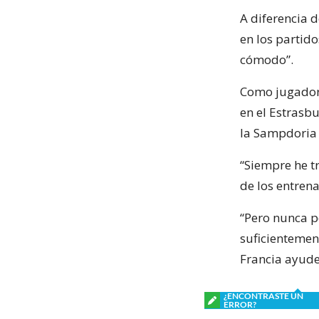
A diferencia 
en los partid
cómodo”.
Como jugador 
en el Estrasbu
la Sampdoria (
“Siempre he t
de los entrena
“Pero nunca p
suficientemen
Francia ayude
¿ENCONTRASTE UN
ERROR?