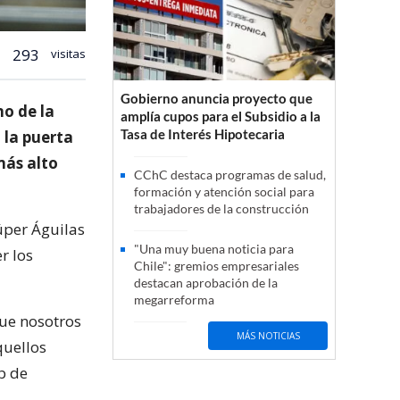
293
visitas
Gobierno anuncia proyecto que
no de la
amplía cupos para el Subsidio a la
Tasa de Interés Hipotecaria
 la puerta
más alto
CChC destaca programas de salud,
formación y atención social para
trabajadores de la construcción
úper Águilas
"Una muy buena noticia para
r los
Chile": gremios empresariales
destacan aprobación de la
megarreforma
que nosotros
MÁS NOTICIAS
quellos
b de