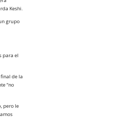
era
rda Keshi.
 un grupo
s para el
inal de la
nte “no
, pero le
ntamos