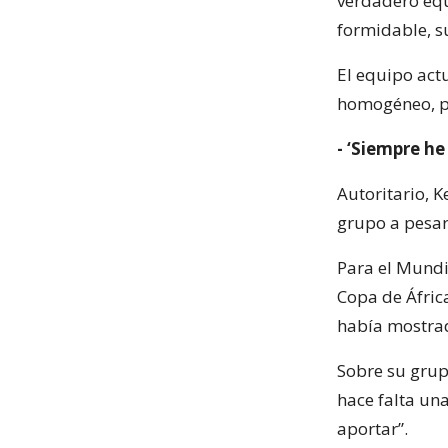
verdadero equ
formidable, s
El equipo act
homogéneo, po
- ‘Siempre he
Autoritario, 
grupo a pesar
Para el Mundi
Copa de Áfric
había mostrad
Sobre su grupo
hace falta un
aportar”.