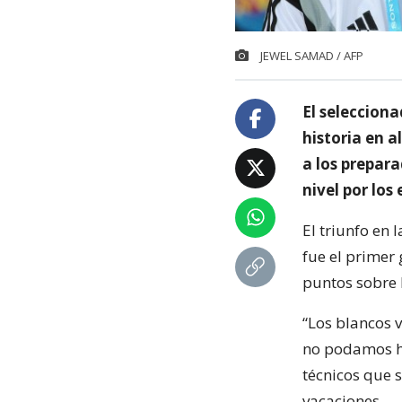
JEWEL SAMAD / AFP
El selecciona
historia en a
a los prepar
nivel por los
El triunfo en
fue el primer 
puntos sobre l
“Los blancos 
no podamos hac
técnicos que 
vacaciones.