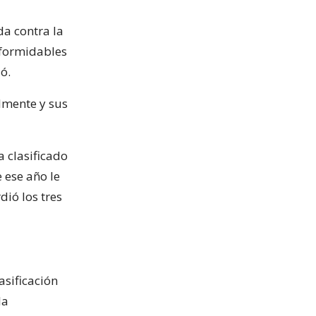
da contra la
 formidables
ó.
almente y sus
 clasificado
 ese año le
dió los tres
asificación
la