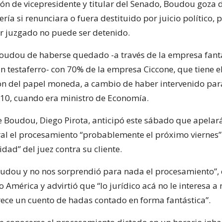
ión de vicepresidente y titular del Senado, Boudou goza d
ría si renunciara o fuera destituido por juicio político, p
r juzgado no puede ser detenido.
Boudou de haberse quedado -a través de la empresa fan
n testaferro- con 70% de la empresa Ciccone, que tiene 
ón del papel moneda, a cambio de haber intervenido para
10, cuando era ministro de Economía.
 Boudou, Diego Pirota, anticipó este sábado que apelará
l el procesamiento “probablemente el próximo viernes”
dad” del juez contra su cliente.
udou y no nos sorprendió para nada el procesamiento”, d
o América y advirtió que “lo jurídico acá no le interesa a 
rece un cuento de hadas contado en forma fantástica”.