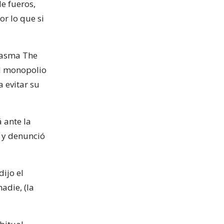
e fueros,
or lo que si
tasma The
el monopolio
 evitar su
 ante la
 y denunció
ijo el
nadie, (la