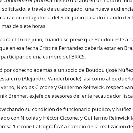
e conocerse el procesamiento dictado en un horario inha
solicitado, a través de su abogado, una nueva audienci
claración indagatoria del 9 de junio pasado cuando dec
más de siete horas.
a para el 16 de julio, cuando se prevé que Boudou esté a c
rque en esa fecha Cristina Fernández debería estar en Bra
a participar de una cumbre del BRICS.
só por cohecho además a un socio de Boudou (José Núñe
estaferro (Alejandro Vanderbroele), así como al ex dueño
 yerno, Nicolas Ciccone y Guillermo Reinwick, respectivam
ik Brenner, exjefe de asesores del ente recaudador fisca
vechando su condición de funcionario público, y Nuñez
ado con Nicolás y Héctor Ciccone, y Guillermo Reinwick l
esa ‘Ciccone Calcográfica’ a cambio de la realización de