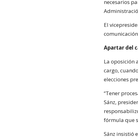
necesarios par
Administración
El vicepresid
comunicación 
Apartar del 
La oposición 
cargo, cuando 
elecciones pr
“Tener proces
Sánz, preside
responsabiliz
fórmula que s
Sánz insistió