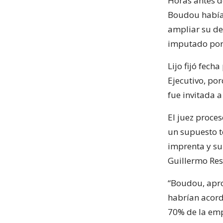
Horas antes d
Boudou había 
ampliar su de
imputado por 
Lijo fijó fech
Ejecutivo, po
fue invitada 
El juez proce
un supuesto t
imprenta y su
Guillermo Resn
“Boudou, apro
habrían acord
70% de la empr