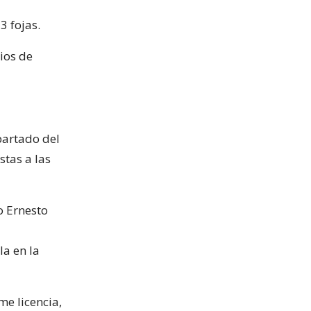
a
3 fojas.
ios de
partado del
stas a las
o Ernesto
a en la
me licencia,