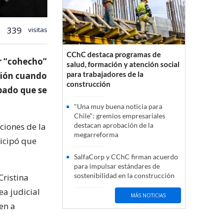
339
visitas
CChC destaca programas de
r “cohecho”
salud, formación y atención social
para trabajadores de la
ción cuando
construcción
ábado que se
"Una muy buena noticia para
Chile": gremios empresariales
ciones de la
destacan aprobación de la
megarreforma
ticipó que
SalfaCorp y CChC firman acuerdo
para impulsar estándares de
sostenibilidad en la construcción
Cristina
a judicial
MÁS NOTICIAS
en a