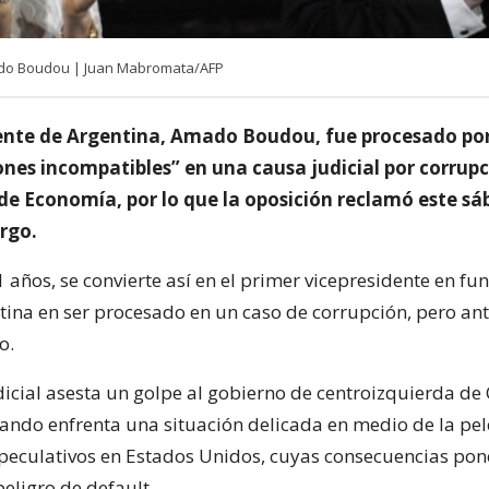
ado Boudou | Juan Mabromata/AFP
dente de Argentina, Amado Boudou, fue procesado po
ones incompatibles” en una causa judicial por corrup
 de Economía, por lo que la oposición reclamó este s
rgo.
años, se convierte así en el primer vicepresidente en fun
ntina en ser procesado en un caso de corrupción, pero an
o.
icial asesta un golpe al gobierno de centroizquierda de 
ando enfrenta una situación delicada en medio de la pele
peculativos en Estados Unidos, cuyas consecuencias pon
eligro de default.