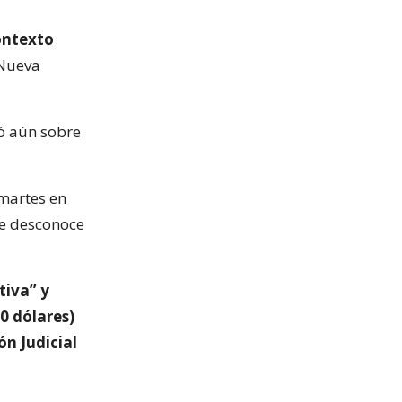
ontexto
 Nueva
ó aún sobre
 martes en
se desconoce
tiva” y
0 dólares)
n Judicial