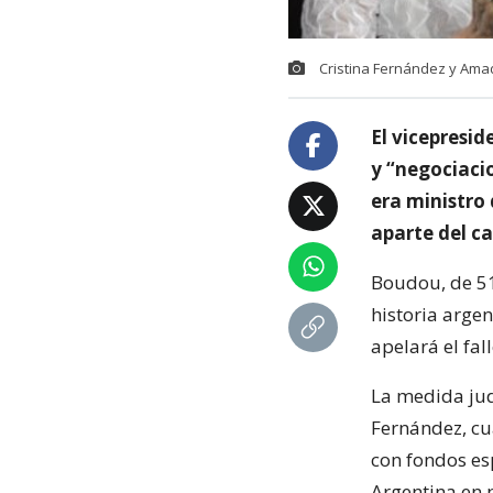
Cristina Fernández y Am
El vicepresi
y “negociaci
era ministro
aparte del ca
Boudou, de 51 
historia arge
apelará el fall
La medida jud
Fernández, cu
con fondos es
Argentina en p