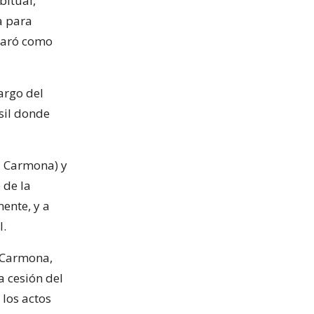
bitual,
a para
laró como
argo del
sil donde
z Carmona) y
 de la
ente, y a
l.
 Carmona,
a cesión del
 los actos