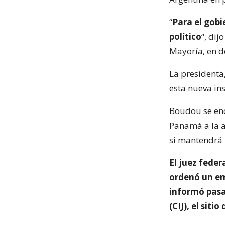
“
Para el gob
político
“, di
Mayoría, en d
La presidenta
esta nueva ins
Boudou se encu
Panamá a la a
si mantendrá 
El juez feder
ordenó un em
informó pasa
(CIJ), el siti