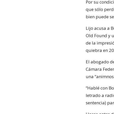
Por su condic
que sólo perde
bien puede se
Lijo acusa a 
Old Found y u
de la impresi
quiebra en 20
El abogado de
Cámara Federa
una “animnosi
“Hablé con Bo
letrado a radi
sentencia) pa