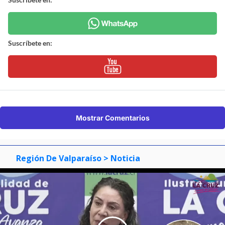
Suscríbete en:
Mostrar Comentarios
Región De Valparaíso
> Noticia