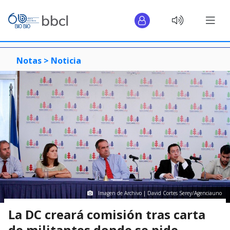
Notas >
Noticia
Imagen de Archivo | David Cortes Serey/Agenciauno
La DC creará comisión tras carta
de militantes donde se pide