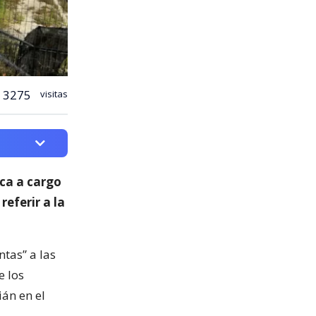
3275
visitas
ica a cargo
 referir a la
ntas” a las
e los
ián en el