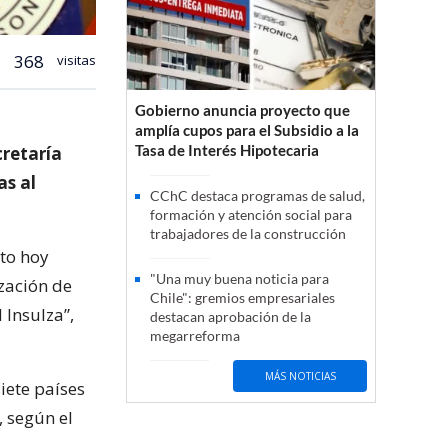
368
visitas
Gobierno anuncia proyecto que
amplía cupos para el Subsidio a la
Tasa de Interés Hipotecaria
cretaría
as al
CChC destaca programas de salud,
formación y atención social para
trabajadores de la construcción
sto hoy
"Una muy buena noticia para
zación de
Chile": gremios empresariales
 Insulza”,
destacan aprobación de la
megarreforma
MÁS NOTICIAS
iete países
, según el