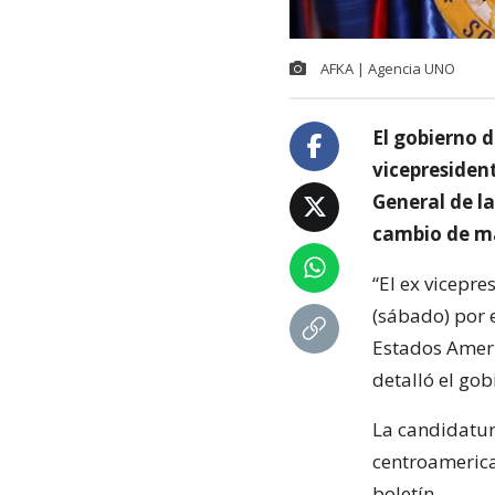
AFKA | Agencia UNO
El gobierno 
vicepresiden
General de l
cambio de ma
“El ex vicepr
(sábado) por 
Estados Ameri
detalló el go
La candidatur
centroamerica
boletín.