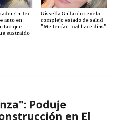
nador Carter
Gissella Gallardo revela
de auto en
complejo estado de salud:
ortan que
"Me tenían mal hace días"
ue sustraído
nza": Poduje
nstrucción en El