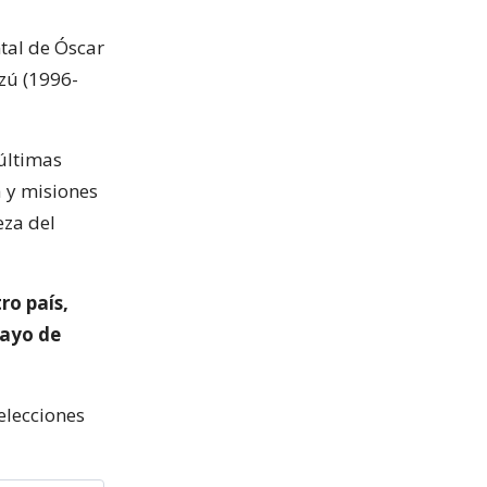
tal de Óscar
rzú (1996-
últimas
 y misiones
eza del
ro país,
mayo de
elecciones