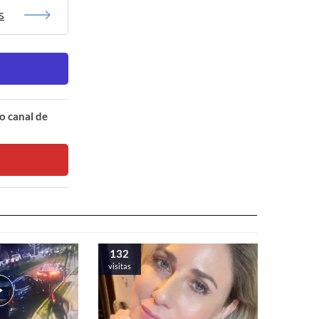
s
o canal de
132
visitas