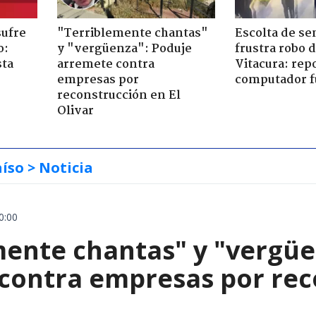
sufre
"Terriblemente chantas"
Escolta de se
o:
y "vergüenza": Poduje
frustra robo 
sta
arremete contra
Vitacura: rep
empresas por
computador f
reconstrucción en El
Olivar
aíso
> Noticia
0:00
mente chantas" y "vergüe
contra empresas por reco