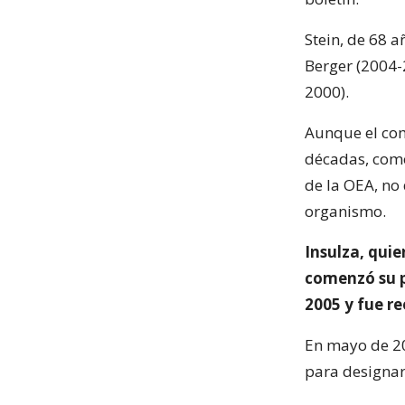
Stein, de 68 
Berger (2004-
2000).
Aunque el com
décadas, como
de la OEA, no 
organismo.
Insulza, qui
comenzó su p
2005 y fue re
En mayo de 20
para designar