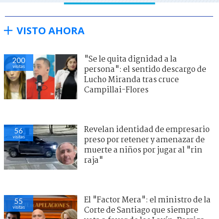
VISTO AHORA
"Se le quita dignidad a la
200
visitas
persona": el sentido descargo de
Lucho Miranda tras cruce
Campillai-Flores
Revelan identidad de empresario
56
visitas
preso por retener y amenazar de
muerte a niños por jugar al "rin
raja"
El "Factor Mera": el ministro de la
55
visitas
Corte de Santiago que siempre