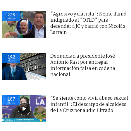
"Agresivo y clasista": Neme llamó
235
visitas
indignado al "QTLD" para
defender a JC y barrió con Nicolás
Larraín
Denuncian a presidente José
192
visitas
Antonio Kast por entregar
información falsa en cadena
nacional
"Se siente como vivir abuso sexual
187
visitas
infantil": El descargo de alcaldesa
de La Cruz por audio filtrado