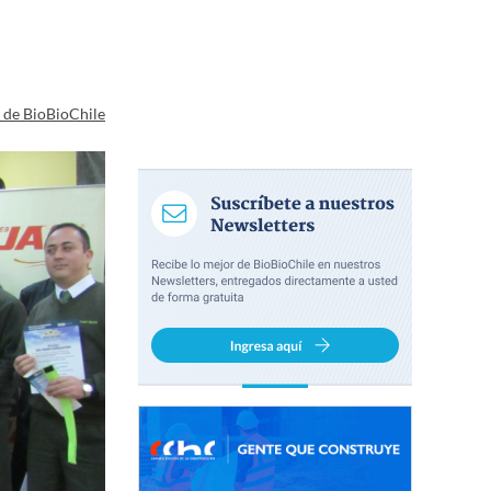
a de BioBioChile