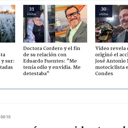
31
30
visitas
visitas
Doctora Cordero y el fin
Video revela
sta
de su relación con
originó el ac
y sur:
Eduardo Fuentes: "Me
José Antonio
ctadas
tenía odio y envidia. Me
motociclista 
detestaba"
Condes
 00:10