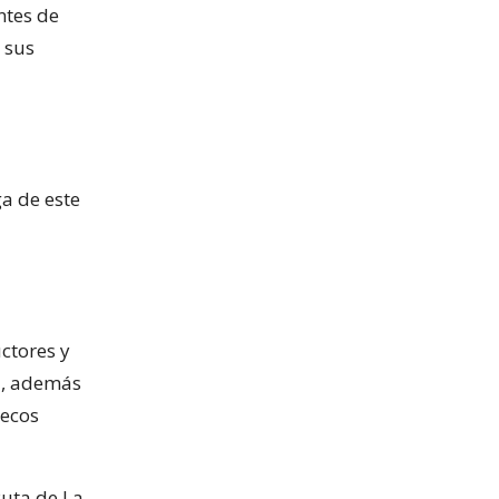
ntes de
 sus
ga de este
ctores y
ña, además
lecos
Ruta de La