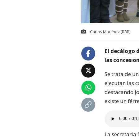
Carlos Martínez (RBB)
El decálogo 
las concesio
Se trata de u
ejecutan las c
destacando Jo
existe un fér
La secretaria 