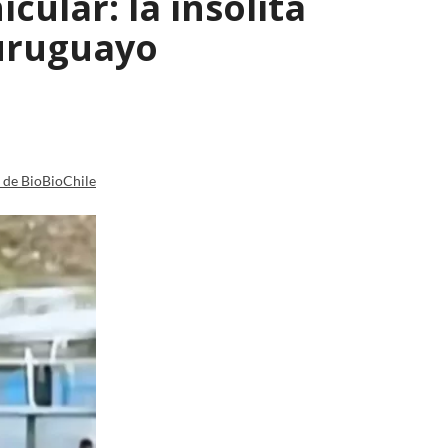
ular: la insólita
 uruguayo
a de BioBioChile