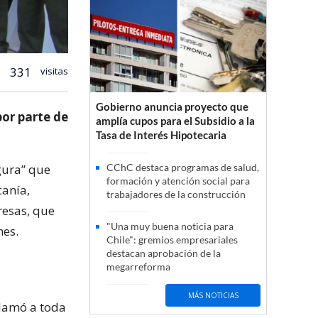
331
visitas
Gobierno anuncia proyecto que
or parte de
amplía cupos para el Subsidio a la
Tasa de Interés Hipotecaria
gura” que
CChC destaca programas de salud,
formación y atención social para
canía,
trabajadores de la construcción
resas, que
"Una muy buena noticia para
nes.
Chile": gremios empresariales
destacan aprobación de la
megarreforma
MÁS NOTICIAS
llamó a toda