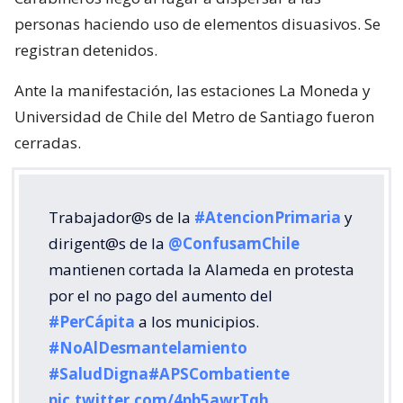
personas haciendo uso de elementos disuasivos. Se
registran detenidos.
Ante la manifestación, las estaciones La Moneda y
Universidad de Chile del Metro de Santiago fueron
cerradas.
Trabajador@s de la
#AtencionPrimaria
y
dirigent@s de la
@ConfusamChile
mantienen cortada la Alameda en protesta
por el no pago del aumento del
#PerCápita
a los municipios.
#NoAlDesmantelamiento
#SaludDigna
#APSCombatiente
pic.twitter.com/4pb5awrTqh