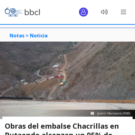
Notas >
Noticia
Jasmín Manosalva (RBB)
Obras del embalse Chacrillas en
Putaendo alcanzan un 95% de