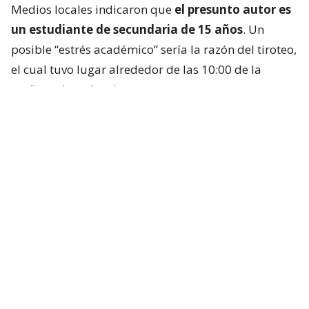
Medios locales indicaron que
el presunto autor es
un estudiante de secundaria de 15 años
. Un
posible “estrés académico” sería la razón del tiroteo,
el cual tuvo lugar alrededor de las 10:00 de la
mañana, hora local.
Las autoridades indicaron que el sospechoso se
encontraba dentro de la sala de computadores del
colegio, identificado por medios locales como la
Escuela Debsirin Nonthaburi,
situada unos 15
kilómetros al noroeste de la capital tailandesa.
Se trata de
un prestigioso centro educativo
para
alumnos de entre 12 y 18 años que pertenece a una
de las redes de escuelas públicas más prestigiosas y
antiguas del país, a las que han acudido altos