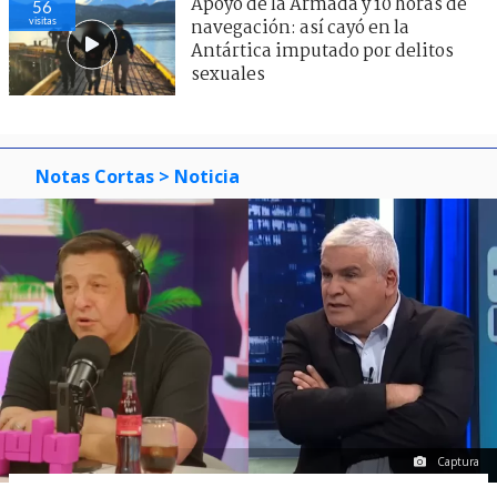
Apoyo de la Armada y 10 horas de
56
visitas
navegación: así cayó en la
Antártica imputado por delitos
sexuales
Notas Cortas
> Noticia
Captura