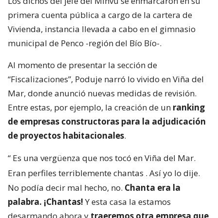
Los dichos del jefe del Minvu se enmarcaron en su
primera cuenta pública a cargo de la cartera de
Vivienda, instancia llevada a cabo en el gimnasio
municipal de Penco -región del Bío Bío-.
Al momento de presentar la sección de
“Fiscalizaciones”, Poduje narró lo vivido en Viña del
Mar, donde anunció nuevas medidas de revisión.
Entre estas, por ejemplo, la creación de un
ranking
de empresas constructoras para la adjudicación
de proyectos habitacionales
.
“
Es una vergüenza que nos tocó en Viña del Mar.
Eran perfiles terriblemente chantas
. Así yo lo dije.
No podía decir mal hecho, no.
Chanta era la
palabra. ¡Chantas!
Y esta casa la estamos
desarmando ahora y
traeremos otra empresa que