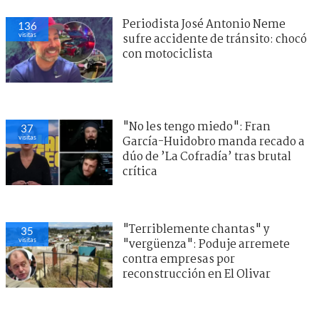
Periodista José Antonio Neme
136
visitas
sufre accidente de tránsito: chocó
con motociclista
"No les tengo miedo": Fran
37
visitas
García-Huidobro manda recado a
dúo de ’La Cofradía’ tras brutal
crítica
"Terriblemente chantas" y
35
visitas
"vergüenza": Poduje arremete
contra empresas por
reconstrucción en El Olivar