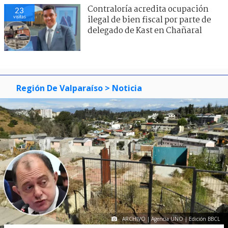
Contraloría acredita ocupación
23
visitas
ilegal de bien fiscal por parte de
delegado de Kast en Chañaral
Región De Valparaíso
> Noticia
ARCHIVO | Agencia UNO | Edición BBCL