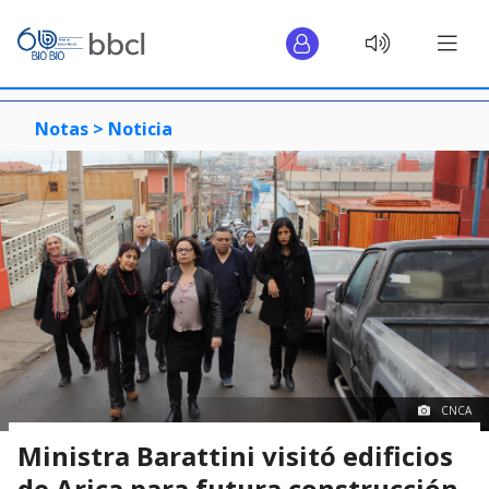
Notas >
Noticia
CNCA
Ministra Barattini visitó edificios
de Arica para futura construcción