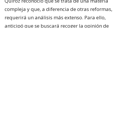
Quiroz reconoció que se trata de una materia
compleja y que, a diferencia de otras reformas,
requerirá un análisis más extenso. Para ello,
anticipó que se buscará recoger la opinión de
académicos y especialistas técnicos de distintas
posiciones.
“Es un tema país y que requiere nuestra atención”,
sostuvo.
Respecto de los plazos, el ministro indicó que la
intención del Ejecutivo es que la comisión comience
sus labores durante la próxima semana.
Lee también...
Exsubsecretario Rodríguez difunde
nuevos test negativos y redobla
ofensiva por caso drogas