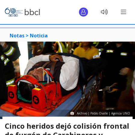
Notas >
Noticia
Archivo | Pablo Ovalle | Agencia UNO
Cinco heridos dejó colisión frontal
de furgón de Carabineros y