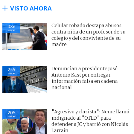
VISTO AHORA
Celular robado destapa abusos
336
visitas
contra niña de un profesor de su
colegio y del conviviente de su
madre
Denuncian a presidente José
259
visitas
Antonio Kast por entregar
información falsa en cadena
nacional
"Agresivo y clasista": Neme llamó
205
visitas
indignado al "QTLD" para
defender a JC y barrió con Nicolás
Larraín