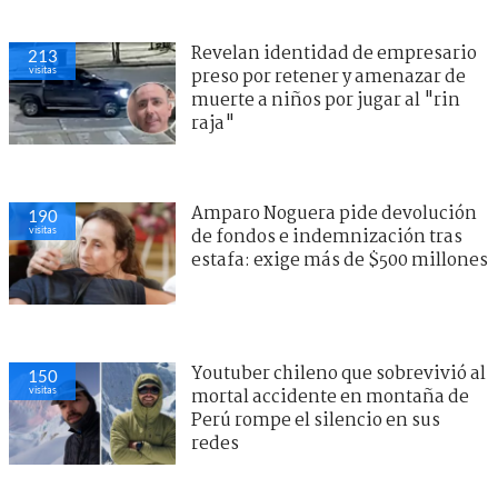
Revelan identidad de empresario
213
visitas
preso por retener y amenazar de
muerte a niños por jugar al "rin
raja"
Amparo Noguera pide devolución
190
visitas
de fondos e indemnización tras
estafa: exige más de $500 millones
Youtuber chileno que sobrevivió al
150
visitas
mortal accidente en montaña de
Perú rompe el silencio en sus
redes