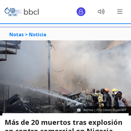
Notas >
Noticia
Archivo | Pius Utomi Ekpei/AFP
Más de 20 muertos tras explosión
en centro comercial en Nigeria