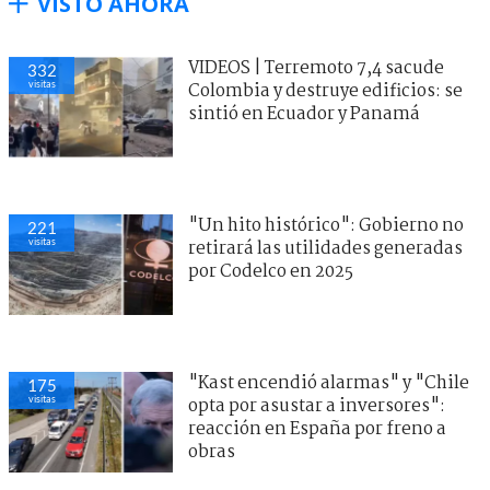
VISTO AHORA
VIDEOS | Terremoto 7,4 sacude
332
visitas
Colombia y destruye edificios: se
sintió en Ecuador y Panamá
"Un hito histórico": Gobierno no
221
visitas
retirará las utilidades generadas
por Codelco en 2025
"Kast encendió alarmas" y "Chile
175
visitas
opta por asustar a inversores":
reacción en España por freno a
obras