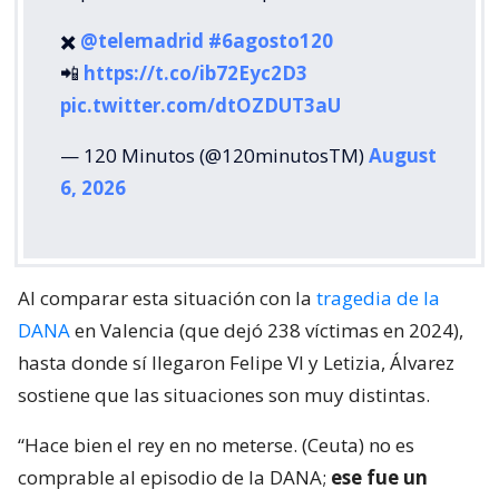
✖️
@telemadrid
#6agosto120
📲
https://t.co/ib72Eyc2D3
pic.twitter.com/dtOZDUT3aU
— 120 Minutos (@120minutosTM)
August
6, 2026
Al comparar esta situación con la
tragedia de la
DANA
en Valencia (que dejó 238 víctimas en 2024),
hasta donde sí llegaron Felipe VI y Letizia, Álvarez
sostiene que las situaciones son muy distintas.
“Hace bien el rey en no meterse. (Ceuta) no es
comprable al episodio de la DANA;
ese fue un