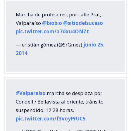
Marcha de profesores, por calle Prat,
Valparaíso
@biobio
@sitiodelsuceso
pic.twitter.com/a7dxu4ONZt
— cristián gómez (@SrGmez)
junio 25,
2014
#Valparaíso
marcha se desplaza por
Condell / Bellavista al oriente, tránsito
suspendido. 12:28 horas.
pic.twitter.com/f3voyPrUC5