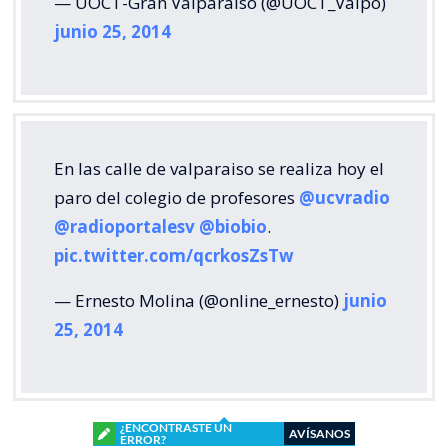
— UOCT-Gran Valparaíso (@UOCT_Valpo)
junio 25, 2014
En las calle de valparaiso se realiza hoy el
paro del colegio de profesores
@ucvradio
@radioportalesv
@biobio
.
pic.twitter.com/qcrkosZsTw
— Ernesto Molina (@online_ernesto)
junio
25, 2014
¿ENCONTRASTE UN
AVÍSANOS
ERROR?