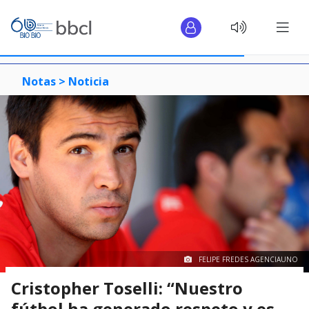
Notas >
Noticia
FELIPE FREDES AGENCIAUNO
Cristopher Toselli: “Nuestro
fútbol ha generado respeto y es