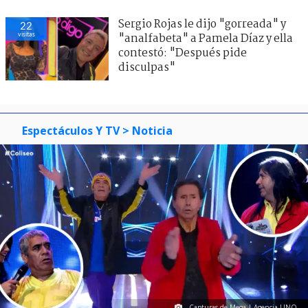
Sergio Rojas le dijo "gorreada" y
22
visitas
"analfabeta" a Pamela Díaz y ella
contestó: "Después pide
disculpas"
Espectáculos Y TV
> Noticia
Capturas de Mega | Agencia UNO